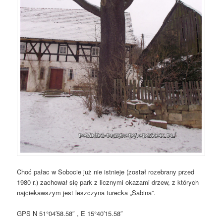
Choć pałac w Sobocie już nie istnieje (został rozebrany przed
1980 r.) zachował się park z licznymi okazami drzew, z których
najciekawszym jest leszczyna turecka „Sabina”.
GPS N 51°04′58.58″ , E 15°40′15.58″