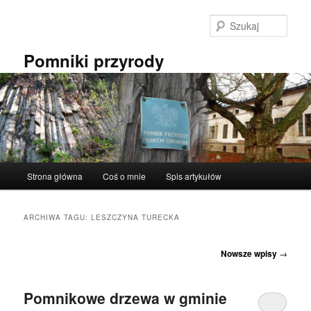
Przeskocz
Przeskocz
do
do
Szuka
tekstu
widgetów
Pomniki przyrody
Główne
Strona główna
Coś o mnie
Spis artykułów
menu
ARCHIWA TAGU:
LESZCZYNA TURECKA
Nawigacja
Nowsze wpisy
→
wpisu
Pomnikowe drzewa w gminie