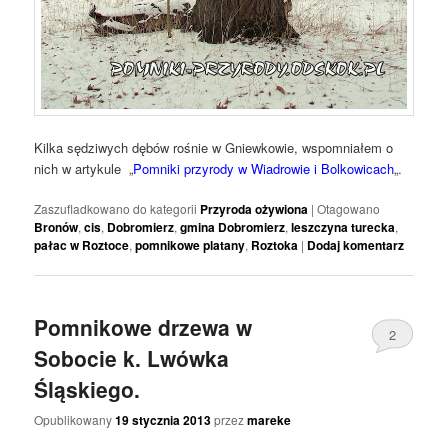
Kilka sędziwych dębów rośnie w Gniewkowie, wspomniałem o
nich w artykule „
Pomniki przyrody w Wiadrowie i Bolkowicach
„.
Zaszufladkowano do kategorii
Przyroda ożywiona
|
Otagowano
Bronów
,
cis
,
Dobromierz
,
gmina Dobromierz
,
leszczyna turecka
,
pałac w Roztoce
,
pomnikowe platany
,
Roztoka
|
Dodaj komentarz
Pomnikowe drzewa w
2
Sobocie k. Lwówka
Śląskiego.
Opublikowany
19 stycznia 2013
przez
mareke