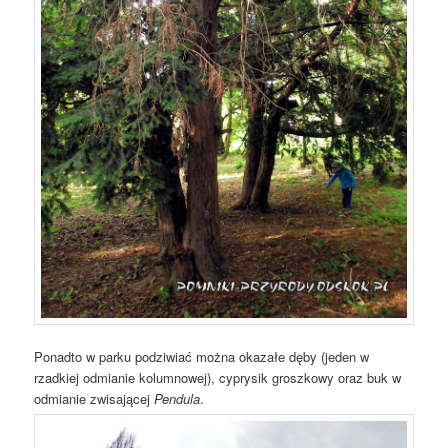
Ponadto w parku podziwiać można okazałe dęby (jeden w
rzadkiej odmianie kolumnowej), cyprysik groszkowy oraz buk w
odmianie zwisającej
Pendula
.