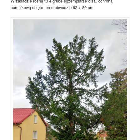
W zasadzie rosną tu 4 grube egzemplarze cisa, ochroną
pomnikową objęto ten o obwodzie 62 + 80 cm.