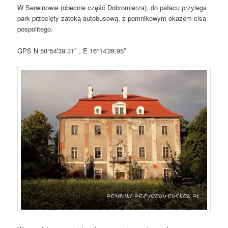
W Serwinowie (obecnie część Dobromierza), do pałacu przylega
park przecięty zatoką autobusową, z pomnikowym okazem cisa
pospolitego.
GPS N 50°54′39.31″ , E 16°14′28.95″