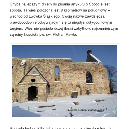
Chyba najlepszym dniem do pisania artykułu o Sobocie jest
sobota. Ta wieś położona jest 8 kilometrów na południowy –
wschód od Lwówka Śląskiego. Swoją nazwę zawdzięcza
prawdopodobnie odbywającym się tu niegdyś cotygodniowym
targiem. Wieś nie posiada dużej ilości zabytków; najcenniejszym
są ruiny kościoła pw. św. Piotra i Pawła.
Budowla jest od kilku lat zabezpieczana jako trwała ruina, nie