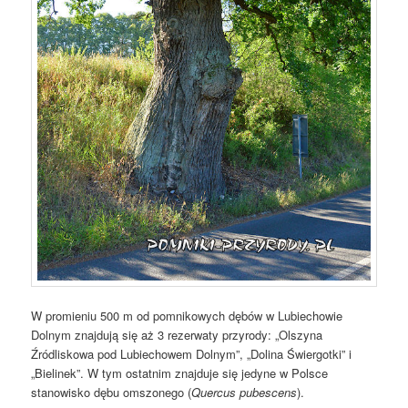
W promieniu 500 m od pomnikowych dębów w Lubiechowie
Dolnym znajdują się aż 3 rezerwaty przyrody: „Olszyna
Źródliskowa pod Lubiechowem Dolnym”, „Dolina Świergotki” i
„Bielinek”. W tym ostatnim znajduje się jedyne w Polsce
stanowisko dębu omszonego (
Quercus pubescens
).