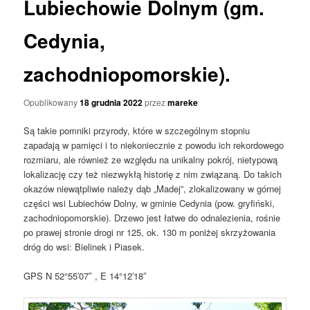
Lubiechowie Dolnym (gm.
Cedynia,
zachodniopomorskie).
Opublikowany
18 grudnia 2022
przez
mareke
Są takie pomniki przyrody, które w szczególnym stopniu
zapadają w pamięci i to niekoniecznie z powodu ich rekordowego
rozmiaru, ale również ze względu na unikalny pokrój, nietypową
lokalizację czy też niezwykłą historię z nim związaną. Do takich
okazów niewątpliwie należy dąb „Madej”, zlokalizowany w górnej
części wsi Lubiechów Dolny, w gminie Cedynia (pow. gryfiński,
zachodniopomorskie). Drzewo jest łatwe do odnalezienia, rośnie
po prawej stronie drogi nr 125, ok. 130 m poniżej skrzyżowania
dróg do wsi: Bielinek i Piasek.
GPS N 52°55′07″ , E 14°12′18″