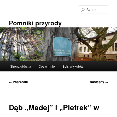
Przeskocz
do
Szuka
tekstu
Pomniki przyrody
Główne
Strona główna
Coś o mnie
Spis artykułów
menu
Nawigacja
←
Poprzedni
Następny
→
wpisu
Dąb „Madej” i „Pietrek” w