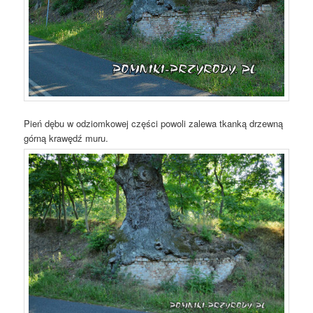
Pień dębu w odziomkowej części powoli zalewa tkanką drzewną
górną krawędź muru.