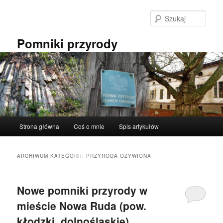
Przeskocz
Przeskocz
do
do
Szuka
tekstu
widgetów
Pomniki przyrody
Główne
Strona główna
Coś o mnie
Spis artykułów
menu
ARCHIWUM KATEGORII:
PRZYRODA OŻYWIONA
Nowe pomniki przyrody w
mieście Nowa Ruda (pow.
kłodzki, dolnośląskie).