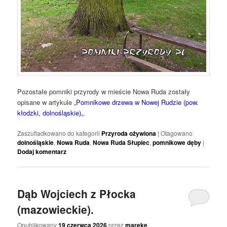
Pozostałe pomniki przyrody w mieście Nowa Ruda zostały
opisane w artykule „
Pomnikowe drzewa w Nowej Rudzie (pow.
kłodzki, dolnośląskie)
„.
Zaszufladkowano do kategorii
Przyroda ożywiona
|
Otagowano
dolnośląskie
,
Nowa Ruda
,
Nowa Ruda Słupiec
,
pomnikowe dęby
|
Dodaj komentarz
Dąb Wojciech z Płocka
(mazowieckie).
Opublikowany
19 czerwca 2026
przez
mareke