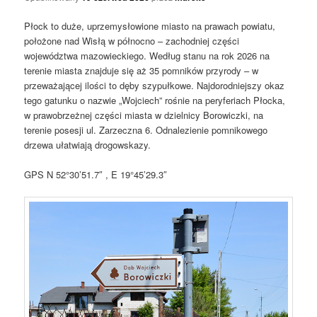
Płock to duże, uprzemysłowione miasto na prawach powiatu,
położone nad Wisłą w północno – zachodniej części
województwa mazowieckiego. Według stanu na rok 2026 na
terenie miasta znajduje się aż 35 pomników przyrody – w
przeważającej ilości to dęby szypułkowe. Najdorodniejszy okaz
tego gatunku o nazwie „Wojciech” rośnie na peryferiach Płocka,
w prawobrzeżnej części miasta w dzielnicy Borowiczki, na
terenie posesji ul. Zarzeczna 6. Odnalezienie pomnikowego
drzewa ułatwiają drogowskazy.
GPS N 52°30’51.7″ , E 19°45’29.3″