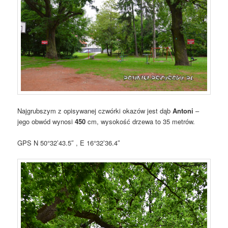
Najgrubszym z opisywanej czwórki okazów jest dąb
Antoni
–
jego obwód wynosi
450
cm, wysokość drzewa to 35 metrów.
GPS N 50°32’43.5″ , E 16°32’36.4″