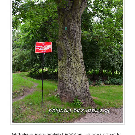
Dąb
Tadeusz
mierzy w obwodzie
342
cm, wysokość drzewa to