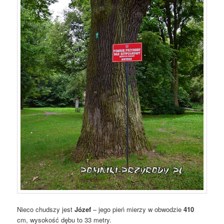
Nieco chudszy jest
Józef
– jego pień mierzy w obwodzie
410
cm, wysokość dębu to 33 metry.