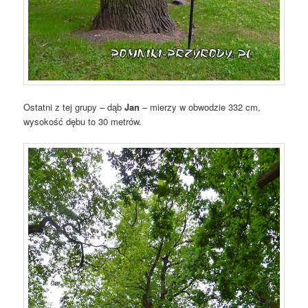
Ostatni z tej grupy – dąb
Jan
– mierzy w obwodzie 332 cm,
wysokość dębu to 30 metrów.