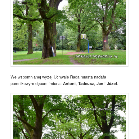
We wspomnianej wyżej Uchwale Rada miasta nadała
pomnikowym dębom imiona:
Antoni
,
Tadeusz
,
Jan
i
Józef
.