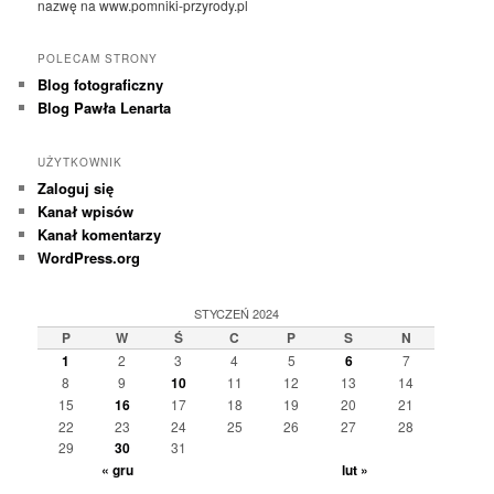
nazwę na www.pomniki-przyrody.pl
POLECAM STRONY
Blog fotograficzny
Blog Pawła Lenarta
UŻYTKOWNIK
Zaloguj się
Kanał wpisów
Kanał komentarzy
WordPress.org
STYCZEŃ 2024
P
W
Ś
C
P
S
N
1
2
3
4
5
6
7
8
9
10
11
12
13
14
15
16
17
18
19
20
21
22
23
24
25
26
27
28
29
30
31
« gru
lut »