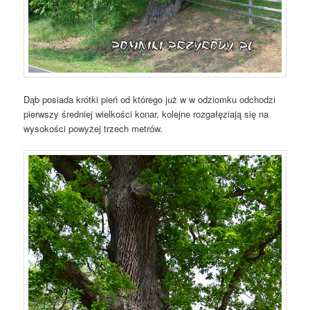
Dąb posiada krótki pień od którego już w w odziomku odchodzi
pierwszy średniej wielkości konar, kolejne rozgałęziają się na
wysokości powyżej trzech metrów.