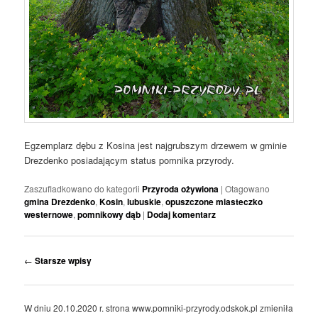
Egzemplarz dębu z Kosina jest najgrubszym drzewem w gminie
Drezdenko posiadającym status pomnika przyrody.
Zaszufladkowano do kategorii
Przyroda ożywiona
|
Otagowano
gmina Drezdenko
,
Kosin
,
lubuskie
,
opuszczone miasteczko
westernowe
,
pomnikowy dąb
|
Dodaj komentarz
Nawigacja
←
Starsze wpisy
wpisu
W dniu 20.10.2020 r. strona www.pomniki-przyrody.odskok.pl zmieniła