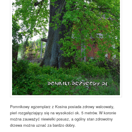
Pomnikowy egzemplarz z Kosina posiada zdrowy walcowaty,
pień rozgałęziający się na wysokości ok. 5 metrów. W koronie
można zauważyć niewielki posusz, a ogólny stan zdrowotny
drzewa można uznać za bardzo dobry.