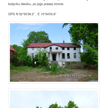
budynku dworku, po jego prawej stronie.
GPS N 52°50′38.2″ , E 15°54′03.8″