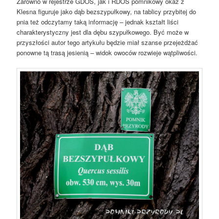
Zarówno w rejestrze GDOŚ, jak i RDOŚ pomnikowy okaz z
Klesna figuruje jako dąb bezszypułkowy, na tablicy przybitej do
pnia też odczytamy taką informację – jednak kształt liści
charakterystyczny jest dla dębu szypułkowego. Być może w
przyszłości autor tego artykułu będzie miał szanse przejeżdżać
ponowne tą trasą jesienią – widok owoców rozwieje wątpliwości.