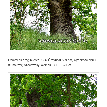
Obwód pnia wg rejestru GDOŚ wynosi 559 cm, wysokość dębu
30 metrów, szacowany wiek ok. 300 – 350 lat.