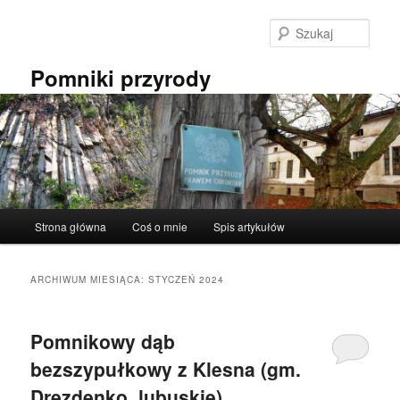
Przeskocz
Przeskocz
do
do
Szuka
tekstu
widgetów
Pomniki przyrody
Główne
Strona główna
Coś o mnie
Spis artykułów
menu
ARCHIWUM MIESIĄCA:
STYCZEŃ 2024
Pomnikowy dąb
bezszypułkowy z Klesna (gm.
Drezdenko, lubuskie).