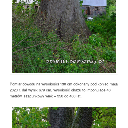
Pomiar obwodu na wysokości 130 cm dokonany pod koniec maja
2023 r. dał wynik 679 cm, wysokość okazu to imponujące 40
metrów, szacunkowy wiek – 350 do 400 lat.