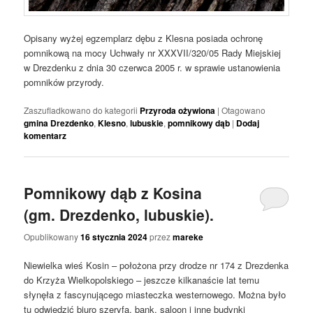
Opisany wyżej egzemplarz dębu z Klesna posiada ochronę
pomnikową na mocy Uchwały nr XXXVII/320/05 Rady Miejskiej
w Drezdenku z dnia 30 czerwca 2005 r. w sprawie ustanowienia
pomników przyrody.
Zaszufladkowano do kategorii
Przyroda ożywiona
|
Otagowano
gmina Drezdenko
,
Klesno
,
lubuskie
,
pomnikowy dąb
|
Dodaj
komentarz
Pomnikowy dąb z Kosina
(gm. Drezdenko, lubuskie).
Opublikowany
16 stycznia 2024
przez
mareke
Niewielka wieś Kosin – położona przy drodze nr 174 z Drezdenka
do Krzyża Wielkopolskiego – jeszcze kilkanaście lat temu
słynęła z fascynującego miasteczka westernowego. Można było
tu odwiedzić biuro szeryfa, bank, saloon i inne budynki