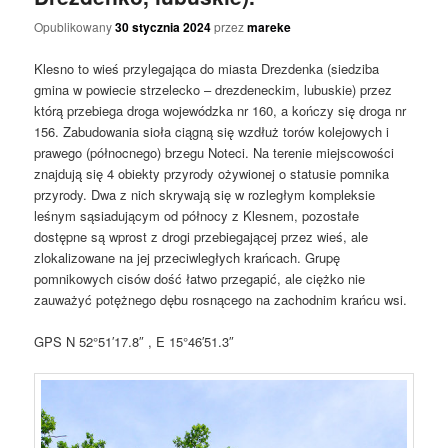
Opublikowany
30 stycznia 2024
przez
mareke
Klesno to wieś przylegająca do miasta Drezdenka (siedziba
gmina w powiecie strzelecko – drezdeneckim, lubuskie) przez
którą przebiega droga wojewódzka nr 160, a kończy się droga nr
156. Zabudowania sioła ciągną się wzdłuż torów kolejowych i
prawego (północnego) brzegu Noteci. Na terenie miejscowości
znajdują się 4 obiekty przyrody ożywionej o statusie pomnika
przyrody. Dwa z nich skrywają się w rozległym kompleksie
leśnym sąsiadującym od północy z Klesnem, pozostałe
dostępne są wprost z drogi przebiegającej przez wieś, ale
zlokalizowane na jej przeciwległych krańcach. Grupę
pomnikowych cisów dość łatwo przegapić, ale ciężko nie
zauważyć potężnego dębu rosnącego na zachodnim krańcu wsi.
GPS N 52°51′17.8″ , E 15°46′51.3″