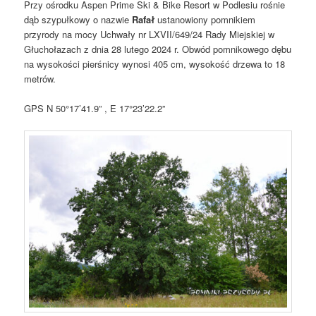
Przy ośrodku Aspen Prime Ski & Bike Resort w Podlesiu rośnie
dąb szypułkowy o nazwie
Rafał
ustanowiony pomnikiem
przyrody na mocy Uchwały nr LXVII/649/24 Rady Miejskiej w
Głuchołazach z dnia 28 lutego 2024 r. Obwód pomnikowego dębu
na wysokości pierśnicy wynosi 405 cm, wysokość drzewa to 18
metrów.
GPS N 50°17’41.9” , E 17°23’22.2”