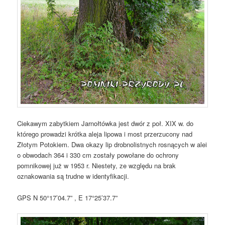
Ciekawym zabytkiem Jarnołtówka jest dwór z poł. XIX w. do
którego prowadzi krótka aleja lipowa i most przerzucony nad
Złotym Potokiem. Dwa okazy lip drobnolistnych rosnących w alei
o obwodach 364 i 330 cm zostały powołane do ochrony
pomnikowej już w 1953 r. Niestety, ze względu na brak
oznakowania są trudne w identyfikacji.
GPS N 50°17’04.7” , E 17°25’37.7”