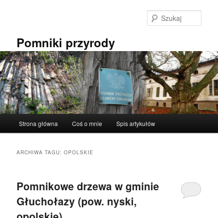
Przeskocz
Przeskocz
do
do
Szuka
tekstu
widgetów
Pomniki przyrody
Główne
Strona główna
Coś o mnie
Spis artykułów
menu
ARCHIWA TAGU:
OPOLSKIE
Pomnikowe drzewa w gminie
Głuchołazy (pow. nyski,
opolskie).