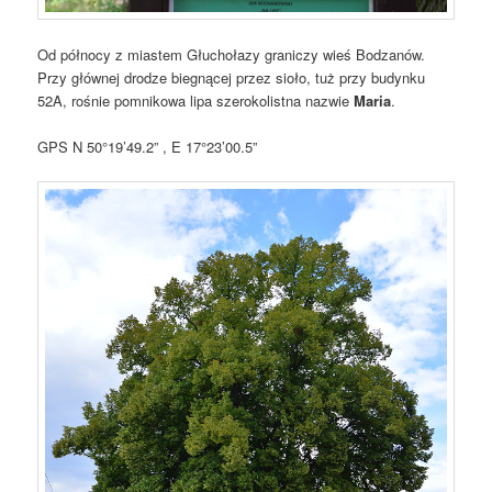
Od północy z miastem Głuchołazy graniczy wieś Bodzanów.
Przy głównej drodze biegnącej przez sioło, tuż przy budynku
52A, rośnie pomnikowa lipa szerokolistna nazwie
Maria
.
GPS N 50°19’49.2” , E 17°23’00.5”