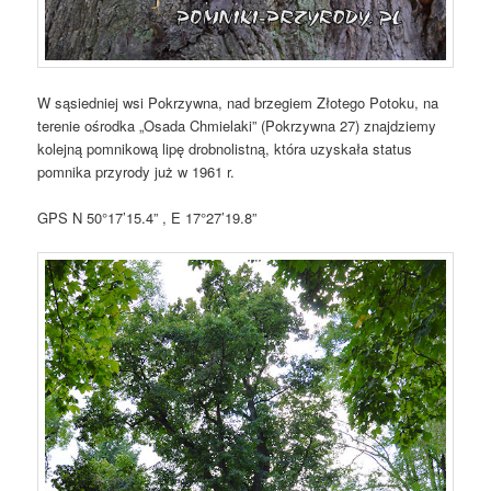
W sąsiedniej wsi Pokrzywna, nad brzegiem Złotego Potoku, na
terenie ośrodka „Osada Chmielaki” (Pokrzywna 27) znajdziemy
kolejną pomnikową lipę drobnolistną, która uzyskała status
pomnika przyrody już w 1961 r.
GPS N 50°17’15.4” , E 17°27’19.8”