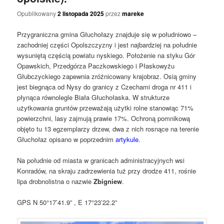
Opublikowany
2 listopada 2025
przez
mareke
Przygraniczna gmina Głuchołazy znajduje się w południowo –
zachodniej części Opolszczyzny i jest najbardziej na południe
wysuniętą częścią powiatu nyskiego. Położenie na styku Gór
Opawskich, Przedgórza Paczkowskiego i Płaskowyżu
Głubczyckiego zapewnia zróżnicowany krajobraz. Osią gminy
jest biegnąca od Nysy do granicy z Czechami droga nr 411 i
płynąca równolegle Biała Głuchołaska. W strukturze
użytkowania gruntów przeważają użytki rolne stanowiąc 71%
powierzchni, lasy zajmują prawie 17%. Ochroną pomnikową
objęto tu 13 egzemplarzy drzew, dwa z nich rosnące na terenie
Głuchołaz opisano w poprzednim
artykule
.
Na południe od miasta w granicach administracyjnych wsi
Konradów, na skraju zadrzewienia tuż przy drodze 411, rośnie
lipa drobnolistna o nazwie
Zbigniew
.
GPS N 50°17’41.9” , E 17°23’22.2”