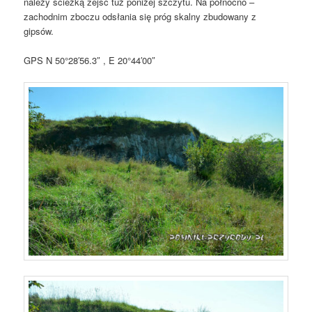
należy ścieżką zejść tuż poniżej szczytu. Na północno –
zachodnim zboczu odsłania się próg skalny zbudowany z
gipsów.
GPS N 50°28′56.3″ , E 20°44′00″