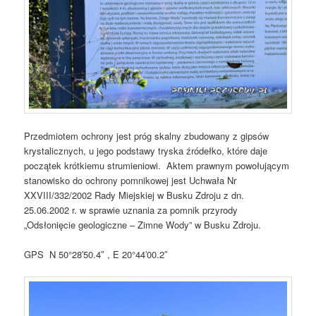
Przedmiotem ochrony jest próg skalny zbudowany z gipsów
krystalicznych, u jego podstawy tryska źródełko, które daje
początek krótkiemu strumieniowi. Aktem prawnym powołującym
stanowisko do ochrony pomnikowej jest Uchwała Nr
XXVIII/332/2002 Rady Miejskiej w Busku Zdroju z dn.
25.06.2002 r. w sprawie uznania za pomnik przyrody
„Odsłonięcie geologiczne – Zimne Wody” w Busku Zdroju.
GPS N 50°28′50.4″ , E 20°44′00.2″