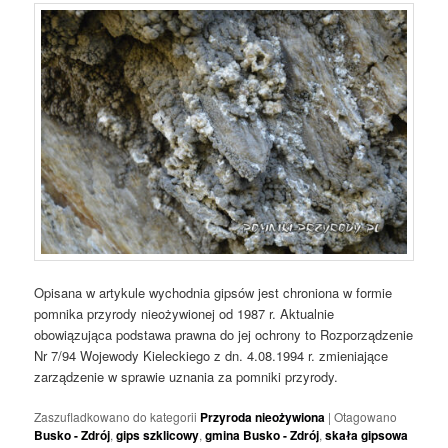
Opisana w artykule wychodnia gipsów jest chroniona w formie
pomnika przyrody nieożywionej od 1987 r. Aktualnie
obowiązująca podstawa prawna do jej ochrony to Rozporządzenie
Nr 7/94 Wojewody Kieleckiego z dn. 4.08.1994 r. zmieniające
zarządzenie w sprawie uznania za pomniki przyrody.
Zaszufladkowano do kategorii
Przyroda nieożywiona
|
Otagowano
Busko - Zdrój
,
gips szklicowy
,
gmina Busko - Zdrój
,
skała gipsowa