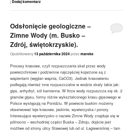
|
Dodaj komentarz
Odsłonięcie geologiczne –
Zimne Wody (m. Busko –
Zdrój, świętokrzyskie).
Opublikowany
13 października 2024
przez
mareke
Procesy krasowe, czyli rozpuszczania skał przez wody
powierzchniowe i podziemne najczęściej kojarzone są z
wapieniami (węglan wapnia, CaCO3). Jednak krasowieniu
podlegają również inne rozpuszczalne w wodzie skały takie jak:
gips, anhydryt, sól kamienna. W litrze wody rozpuszcza się ok. 2
gramów gipsu, formy różnie wykształconego krasu gipsowego w
Polsce występują na Ponidziu. W powiecie buskim możemy
obserwować leje krasowe, jaskinie, wywierzyska i ponory.
Interesujące wywierzysko o nazwie Zimne Wody znajduje się w
północno – wschodniej części Buska – Zdroju, dojście jest
możliwe od strony ulicy Stawowej lub od ul. Łagiewnickiej – tam