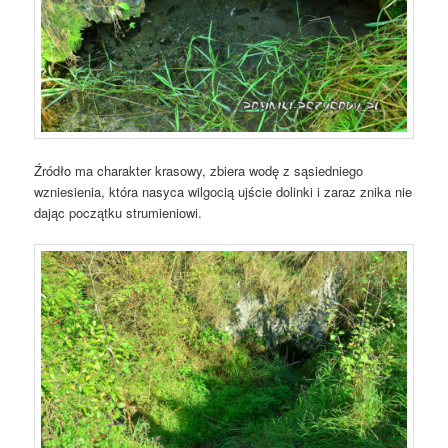
Źródło ma charakter krasowy, zbiera wodę z sąsiedniego
wzniesienia, która nasyca wilgocią ujście dolinki i zaraz znika nie
dając początku strumieniowi.