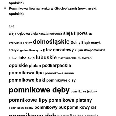
opolskie).
Pomnikowa lipa na rynku w Głuchołazach (pow. nyski,
opolskie).
TAGI
aleja lipowa
aleja dębowa
aleja kasztanowcowa
cis
dolnośląskie
Dolny Śląsk
eratyk
cypryśnik błotny
głaz narzutowy
eratyki
kujawsko-pomorskie
gmina Korczyna
lubuskie
lubelskie
miłorząb
mazowieckie
Lubań
opolskie
podkarpackie
platan
pomnikowa lipa
pomnikowa sosna
pomnikowe buki
pomnikowe cisy
pomnikowe dęby
pomnikowe jesiony
pomnikowe lipy
pomnikowe platany
pomnikowy buk
pomnikowy cis
pomnikowe sosny
pomnikowy dąb