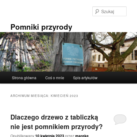
Przeskocz
Przeskocz
do
do
Szuka
tekstu
widgetów
Pomniki przyrody
Główne
Strona główna
Coś o mnie
Spis artykułów
menu
ARCHIWUM MIESIĄCA:
KWIECIEŃ 2023
Dlaczego drzewo z tabliczką
nie jest pomnikiem przyrody?
Opublikowany
10 kwietnia 2023
przez
mareke