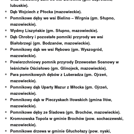
lubuskie).
Dąb Wojciech z Płocka (mazowieckie).
Pomnikowe dęby we wsi Bielino – Wirgnia (gm. Słupno,
mazowieckie).
Wydmy Liszyńskie (gm. Słupno, mazowieckie).
Dąb Chrobry i pozostałe pomniki przyrody we wsi
Białobrzegi (gm. Bodzanów, mazowieckie).
Pomnikowy dąb we wsi Rębowo (gm. Wyszogród,
mazowieckie).
Powierzchniowy pomnik przyrody Drzewostan Sosnowy w
leśnictwie Ościsłowo (gm. Glinojeck, mazowieckie).
Para pomnikowych dębów z Luberadza (gm. Ojrzeń,
mazowieckie).
Pomnikowy dąb Uparty Mazur z Młocka (gm. Ojrzeń,
mazowieckie).
Pomnikowy dąb w Pieczyskach Iłowskich (gmina Iłów,
mazowieckie).
Pomnikowe dęby ze Śladowa (gm. Brochów, mazowieckie).
Kromnowska Topola w gminie Brochów (pow. sochaczewski,
mazowieckie).
Pomnikowe drzewa w gminie Głuchołazy (pow. nyski,