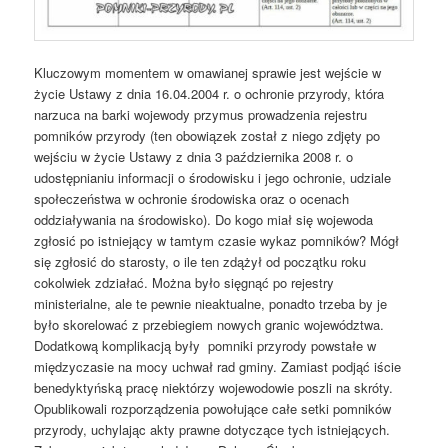
Kluczowym momentem w omawianej sprawie jest wejście w
życie Ustawy z dnia 16.04.2004 r. o ochronie przyrody, która
narzuca na barki wojewody przymus prowadzenia rejestru
pomników przyrody (ten obowiązek został z niego zdjęty po
wejściu w życie Ustawy z dnia 3 października 2008 r. o
udostępnianiu informacji o środowisku i jego ochronie, udziale
społeczeństwa w ochronie środowiska oraz o ocenach
oddziaływania na środowisko). Do kogo miał się wojewoda
zgłosić po istniejący w tamtym czasie wykaz pomników? Mógł
się zgłosić do starosty, o ile ten zdążył od początku roku
cokolwiek zdziałać. Można było sięgnąć po rejestry
ministerialne, ale te pewnie nieaktualne, ponadto trzeba by je
było skorelować z przebiegiem nowych granic województwa.
Dodatkową komplikacją były pomniki przyrody powstałe w
międzyczasie na mocy uchwał rad gminy. Zamiast podjąć iście
benedyktyńską pracę niektórzy wojewodowie poszli na skróty.
Opublikowali rozporządzenia powołujące całe setki pomników
przyrody, uchylając akty prawne dotyczące tych istniejących.