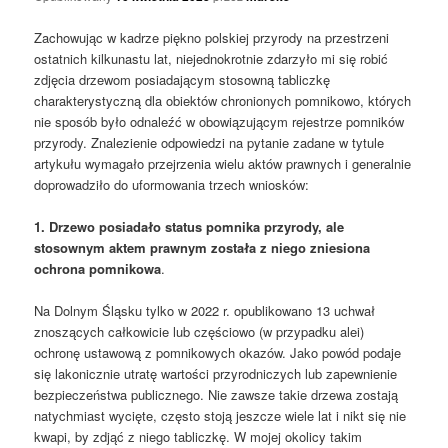
Zachowując w kadrze piękno polskiej przyrody na przestrzeni
ostatnich kilkunastu lat, niejednokrotnie zdarzyło mi się robić
zdjęcia drzewom posiadającym stosowną tabliczkę
charakterystyczną dla obiektów chronionych pomnikowo, których
nie sposób było odnaleźć w obowiązującym rejestrze pomników
przyrody. Znalezienie odpowiedzi na pytanie zadane w tytule
artykułu wymagało przejrzenia wielu aktów prawnych i generalnie
doprowadziło do uformowania trzech wniosków:
1.
Drzewo posiadało status pomnika przyrody, ale
stosownym aktem prawnym została z niego zniesiona
ochrona pomnikowa
.
Na Dolnym Śląsku tylko w 2022 r. opublikowano 13 uchwał
znoszących całkowicie lub częściowo (w przypadku alei)
ochronę ustawową z pomnikowych okazów. Jako powód podaje
się lakonicznie utratę wartości przyrodniczych lub zapewnienie
bezpieczeństwa publicznego. Nie zawsze takie drzewa zostają
natychmiast wycięte, często stoją jeszcze wiele lat i nikt się nie
kwapi, by zdjąć z niego tabliczkę. W mojej okolicy takim