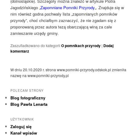
(dolnośląskie). Szczegóły można znaleźć w artykule Piotra
Jagodzińskiego „
Zapomniane Pomniki Przyrody
„. Znajduje się w
nim również godna pochwały lista „zapomnianych pomników
przyrody”, choć chciałbym zaznaczyć, że nie zgadam się z
proponowaną przez autora tezą obarczającą winą za całe
zamieszanie urzędy gminy.
Zaszufladkowano do kategorii
O pomnikach przyrody
|
Dodaj
komentarz
W dniu 20.10.2020 r. strona www.pomniki-przyrody.odskok.pl zmieniła
nazwę na www.pomniki-przyrody.pl
POLECAM STRONY
Blog fotograficzny
Blog Pawła Lenarta
UŻYTKOWNIK
Zaloguj się
Kanał wpisów