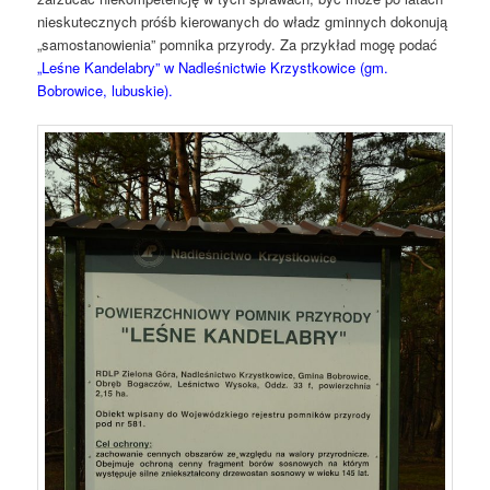
nieskutecznych próśb kierowanych do władz gminnych dokonują
„samostanowienia” pomnika przyrody. Za przykład mogę podać
„Leśne Kandelabry” w Nadleśnictwie Krzystkowice (gm.
Bobrowice, lubuskie).