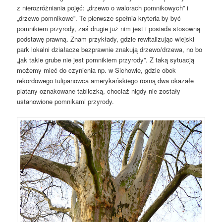
z nierozróżniania pojęć: „drzewo o walorach pomnikowych” i
„drzewo pomnikowe”. Te pierwsze spełnia kryteria by być
pomnikiem przyrody, zaś drugie już nim jest i posiada stosowną
podstawę prawną. Znam przykłady, gdzie rewitalizując wiejski
park lokalni działacze bezprawnie znakują drzewo/drzewa, no bo
„jak takie grube nie jest pomnikiem przyrody”. Z taką sytuacją
możemy mieć do czynienia np. w Sichowie, gdzie obok
rekordowego tulipanowca amerykańskiego rosną dwa okazałe
platany oznakowane tabliczką, chociaż nigdy nie zostały
ustanowione pomnikami przyrody.