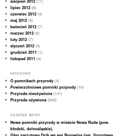
sierpień 2012
(11)
lipiec 2012
(8)
czerwiec 2012
(4)
maj 2012
(9)
kwiecień 2012
(7)
marzec 2012
(6)
luty 2012
(7)
styczeń 2012
(8)
grudzień 2011
(1)
listopad 2011
(4)
KATEGORIE
O pomnikach przyrody
(4)
Powierzchniowe pomniki przyrody
(19)
Przyroda nieożywiona
(141)
Przyroda ożywiona
(549)
OSTATNIE WPISY
Nowe pomniki przyrody w mieście Nowa Ruda (pow.
kłodzki, dolnośląskie).
Głaz narzutowy Dzik we wsi Borowina (gm. Szprotawa,