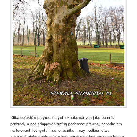
Kilka obiektów przyrodniczych oznakowanych jako pomnik
przyrody a posiadających trefną podstawę prawną, napotkałem
na terenach leśnych. Trudno leśnikom czy nadleśnictwu
zarzucać niekompetencję w tych sprawach, być może po latach