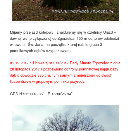
Mijamy przejazd kolejowy i znajdujemy się w dzielnicy Ujazd –
dawnej wsi przyłączonej do Zgorzelca. 150 m od torów odchodzi
w lewo ul. Św. Jana, na początku której rośnie grupa 3
pomnikowych dębów szypułkowych.
01.12.2017 r. Uchwałą nr 311/2017 Rady Miasta Zgorzelec z dnia
28 listopada 2017 r pozbawiono ochrony pomnikowej najgrubszy
dąb o obwodzie 385 cm, tym samym zmniejszono do dwóch
liczbę drzew w grupowym pomniku przyrody.
GPS N 51°08′18.86″ , E 15°00′25.94″