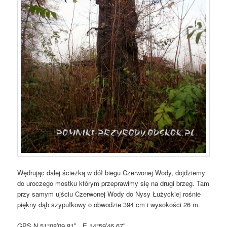
Wędrując dalej ścieżką w dół biegu Czerwonej Wody, dojdziemy
do uroczego mostku którym przeprawimy się na drugi brzeg. Tam
przy samym ujściu Czerwonej Wody do Nysy Łużyckiej rośnie
piękny dąb szypułkowy o obwodzie 394 cm i wysokości 26 m.
GPS N 51°08′09.81″ , E 14°59′46.67″