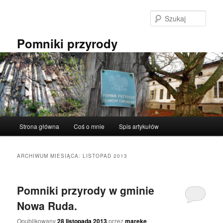
Przeskocz
Przeskocz
do
do
Szuka
tekstu
widgetów
Pomniki przyrody
Główne
Strona główna
Coś o mnie
Spis artykułów
menu
ARCHIWUM MIESIĄCA:
LISTOPAD 2013
Pomniki przyrody w gminie
Nowa Ruda.
Opublikowany
28 listopada 2013
przez
mareke