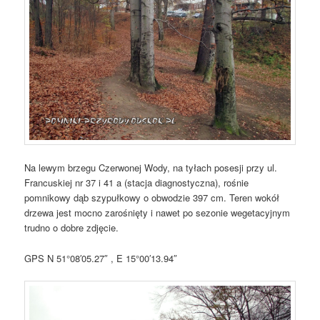
Na lewym brzegu Czerwonej Wody, na tyłach posesji przy ul.
Francuskiej nr 37 i 41 a (stacja diagnostyczna), rośnie
pomnikowy dąb szypułkowy o obwodzie 397 cm. Teren wokół
drzewa jest mocno zarośnięty i nawet po sezonie wegetacyjnym
trudno o dobre zdjęcie.
GPS N 51°08′05.27″ , E 15°00′13.94″