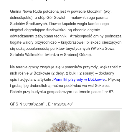
Gmina Nowa Ruda położona jest w powiecie kłodzkim (woj.
dolnośląskie), u stóp Gór Sowich – malowniczego pasma
Sudetów Środkowych. Dawne kopalnie węgla kamiennego
niegdyś degradujące środowisko, są obecnie chętnie
odwiedzanymi zabytkami techniki. Atrakcyjność gminy podnoszą
bogate walory przyrodniczo – krajobrazowe i bliskość cieszących
się dużą popularnością punktów turystycznych (Wielka Sowa,
Sztolnie Walimskie, twierdza w Srebrnej Górze).
Na terenie gminy znajduje się 9 pomników przyrody, większość z
nich rośnie w Bożkowie (2 dęby, 2 buki i 2 sosny) – dokładny
opis i zdjęcia w artykule „
Pomniki przyrody w Bożkowie
„. Piękną
i grubą lipę drobnolistną można podziwiać we wsi Sokolec.
Rośnie przy budynku gospodarczym na terenie posesji nr 57.
GPS N 50°39′02.58″ , E 16°28′38.40″