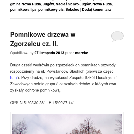
gmina Nowa Ruda
,
Jugów
,
Nadleśnictwo Jugów
,
Nowa Ruda
,
pomnikowa lipa
,
pomnikowy cis
,
Sokolec
|
Dodaj komentarz
Pomnikowe drzewa w
Zgorzelcu cz. II.
Opublikowany
27 listopada 2013
przez
mareke
Drugą część wędrówki po zgorzeleckich pomnikach przyrody
rozpoczniemy na ul. Powstańców Ślaskich (pierwsza część
tutaj
). Przy drodze, na wysokości Zespołu Szkół Licealnych i
Zawodowych rośnie grupa 3 okazałych dębów, z których dwa
zyskały ochronę pomnikową.
GPS N 51°08′30.86″ , E 15°00′27.14″