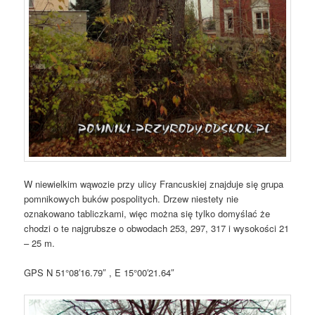
W niewielkim wąwozie przy ulicy Francuskiej znajduje się grupa
pomnikowych buków pospolitych. Drzew niestety nie
oznakowano tabliczkami, więc można się tylko domyślać że
chodzi o te najgrubsze o obwodach 253, 297, 317 i wysokości 21
– 25 m.
GPS N 51°08′16.79″ , E 15°00′21.64″