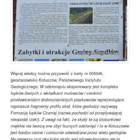
Więcej wiedzy można przyswoić z karty nr 005046,
geostanowisko Kotuszów, Państwowego Instytutu
Geologicznego:
W odsłonięciu eksponowany jest kompleks
łupków ilastych z wkładkami mułowców i cienkimi
przeławiceniami drobnoziarnistych piaskowców reprezentujące
najstarsze fragmenty profilu skał, które geolodzy nazywają
Formacją łupków Czarnej (nazwa pochodzi od przepływającej
nieopodal rzeki). Z uwagi na fakt, ze skały te są stosunkowo
miękkie nie tworzą one zbyt licznych odsłonięć i to w Kotuszowie
jest bardzo cenne i corocznie odwiedzane przez wielu geologów.
Na pierwszy rzut oka kolor skały jest rdzawo-brunatny ale to