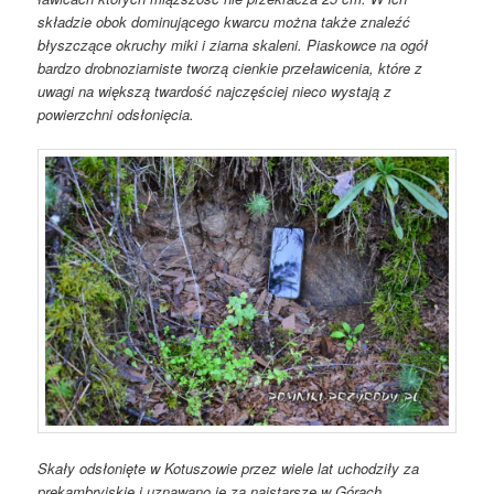
składzie obok dominującego kwarcu można także znaleźć
błyszczące okruchy miki i ziarna skaleni. Piaskowce na ogół
bardzo drobnoziarniste tworzą cienkie przeławicenia, które z
uwagi na większą twardość najczęściej nieco wystają z
powierzchni odsłonięcia.
Skały odsłonięte w Kotuszowie przez wiele lat uchodziły za
prekambryjskie i uznawano je za najstarsze w Górach