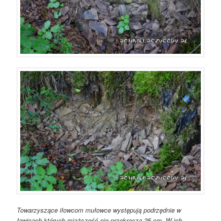
Towarzyszące iłowcom mułowce występują podrzędnie w
ławicach których miąższość nie przekracza 25 cm. W ich