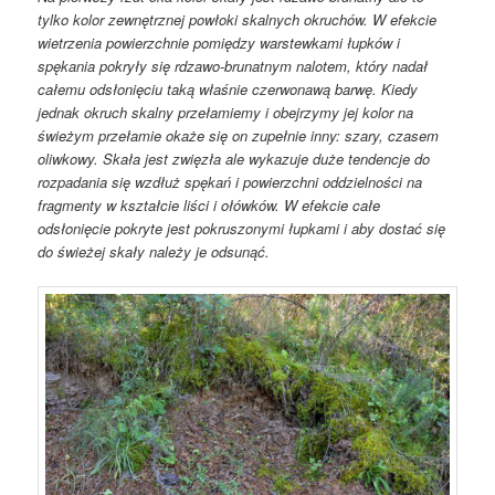
tylko kolor zewnętrznej powłoki skalnych okruchów. W efekcie
wietrzenia powierzchnie pomiędzy warstewkami łupków i
spękania pokryły się rdzawo-brunatnym nalotem, który nadał
całemu odsłonięciu taką właśnie czerwonawą barwę. Kiedy
jednak okruch skalny przełamiemy i obejrzymy jej kolor na
świeżym przełamie okaże się on zupełnie inny: szary, czasem
oliwkowy. Skała jest zwięzła ale wykazuje duże tendencje do
rozpadania się wzdłuż spękań i powierzchni oddzielności na
fragmenty w kształcie liści i ołówków. W efekcie całe
odsłonięcie pokryte jest pokruszonymi łupkami i aby dostać się
do świeżej skały należy je odsunąć.