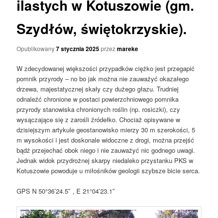
ilastych w Kotuszowie (gm.
Szydłów, świętokrzyskie).
Opublikowany
7 stycznia 2025
przez
mareke
W zdecydowanej większości przypadków ciężko jest przegapić
pomnik przyrody – no bo jak można nie zauważyć okazałego
drzewa, majestatycznej skały czy dużego głazu. Trudniej
odnaleźć chronione w postaci powierzchniowego pomnika
przyrody stanowiska chronionych roślin (np. rosiczki), czy
wysączające się z zarośli źródełko. Chociaż opisywane w
dzisiejszym artykule geostanowisko mierzy 30 m szerokości, 5
m wysokości i jest doskonale widoczne z drogi, można przejść
bądź przejechać obok niego i nie zauważyć nic godnego uwagi.
Jednak widok przydrożnej skarpy niedaleko przystanku PKS w
Kotuszowie powoduje u miłośników geologii szybsze bicie serca.
GPS N 50°36’24.5″ , E 21°04’23.1″