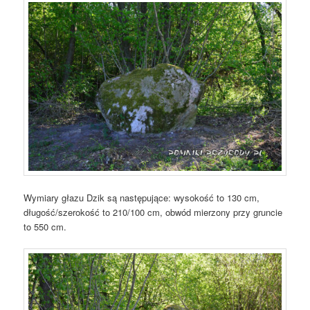
Wymiary głazu Dzik są następujące: wysokość to 130 cm,
długość/szerokość to 210/100 cm, obwód mierzony przy gruncie
to 550 cm.