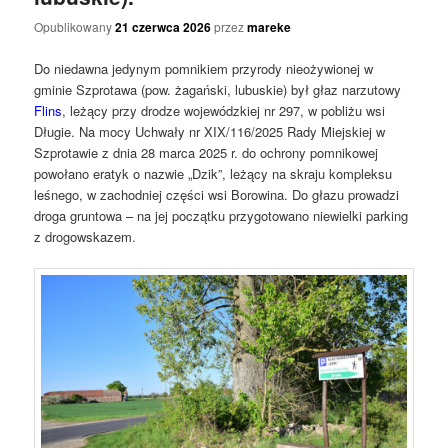
Opublikowany
21 czerwca 2026
przez
mareke
Do niedawna jedynym pomnikiem przyrody nieożywionej w
gminie Szprotawa (pow. żagański, lubuskie) był głaz narzutowy
Flins
, leżący przy drodze wojewódzkiej nr 297, w pobliżu wsi
Długie. Na mocy Uchwały nr XIX/116/2025 Rady Miejskiej w
Szprotawie z dnia 28 marca 2025 r. do ochrony pomnikowej
powołano eratyk o nazwie „Dzik”, leżący na skraju kompleksu
leśnego, w zachodniej części wsi Borowina. Do głazu prowadzi
droga gruntowa – na jej początku przygotowano niewielki parking
z drogowskazem.