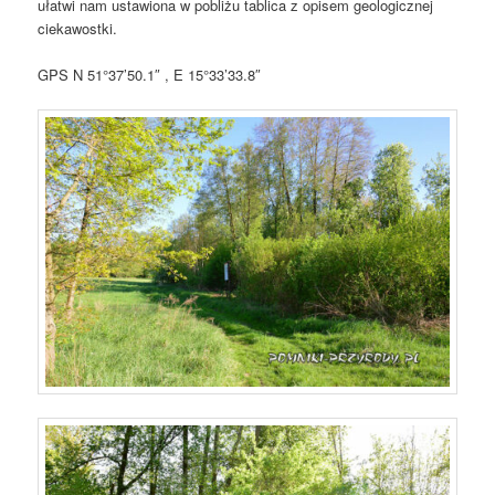
ułatwi nam ustawiona w pobliżu tablica z opisem geologicznej
ciekawostki.
GPS N 51°37’50.1″ , E 15°33’33.8″