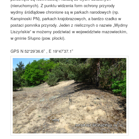
(nieruchomych). Z punktu widzenia form ochrony przyrody
wydmy śródlądowe chronione są w parkach narodowych (np.
Kampinoski PN), parkach krajobrazowych, a bardzo rzadko w
postaci pomnika przyrody. Jeden z nielicznych o nazwie „Wydmy
Liszyńskie” w możemy podziwiać w województwie mazowieckim,
w gminie Słupno (pow. płocki).
GPS N 52°29’36.6″ , E 19°47’37.1″