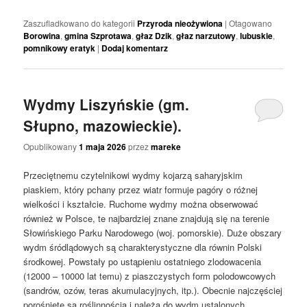
Zaszufladkowano do kategorii
Przyroda nieożywiona
|
Otagowano
Borowina
,
gmina Szprotawa
,
głaz Dzik
,
głaz narzutowy
,
lubuskie
,
pomnikowy eratyk
|
Dodaj komentarz
Wydmy Liszyńskie (gm.
Słupno, mazowieckie).
Opublikowany
1 maja 2026
przez
mareke
Przeciętnemu czytelnikowi wydmy kojarzą saharyjskim
piaskiem, który pchany przez wiatr formuje pagóry o różnej
wielkości i kształcie. Ruchome wydmy można obserwować
również w Polsce, te najbardziej znane znajdują się na terenie
Słowińskiego Parku Narodowego (woj. pomorskie). Duże obszary
wydm śródlądowych są charakterystyczne dla równin Polski
środkowej. Powstały po ustąpieniu ostatniego zlodowacenia
(12000 – 10000 lat temu) z piaszczystych form polodowcowych
(sandrów, ozów, teras akumulacyjnych, itp.). Obecnie najczęściej
porośnięte są roślinnością i należą do wydm ustalonych