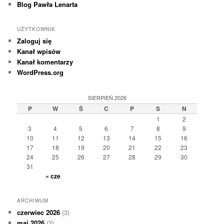
Blog Pawła Lenarta
UŻYTKOWNIK
Zaloguj się
Kanał wpisów
Kanał komentarzy
WordPress.org
SIERPIEŃ 2026
P
W
Ś
C
P
S
N
1
2
3
4
5
6
7
8
9
10
11
12
13
14
15
16
17
18
19
20
21
22
23
24
25
26
27
28
29
30
31
« cze
ARCHIWUM
czerwiec 2026
(3)
maj 2026
(2)