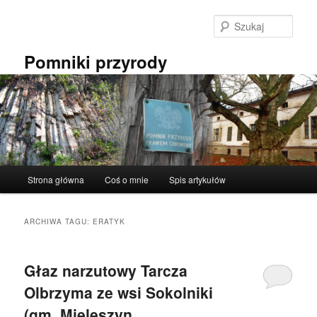
Przeskocz
Przeskocz
do
do
Szuka
tekstu
widgetów
Pomniki przyrody
Główne
Strona główna
Coś o mnie
Spis artykułów
menu
ARCHIWA TAGU:
ERATYK
Głaz narzutowy Tarcza
Olbrzyma ze wsi Sokolniki
(gm. Mieleszyn,