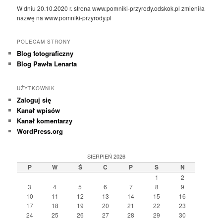
W dniu 20.10.2020 r. strona www.pomniki-przyrody.odskok.pl zmieniła
nazwę na www.pomniki-przyrody.pl
POLECAM STRONY
Blog fotograficzny
Blog Pawła Lenarta
UŻYTKOWNIK
Zaloguj się
Kanał wpisów
Kanał komentarzy
WordPress.org
SIERPIEŃ 2026
P
W
Ś
C
P
S
N
1
2
3
4
5
6
7
8
9
10
11
12
13
14
15
16
17
18
19
20
21
22
23
24
25
26
27
28
29
30