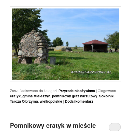
Zaszufladkowano do kategorii
Przyroda nieożywiona
|
Otagowano
eratyk
,
gmina Mieleszyn
,
pomnikowy głaz narzutowy
,
Sokolniki
,
Tarcza Olbrzyma
,
wielkopolskie
|
Dodaj komentarz
Pomnikowy eratyk w mieście