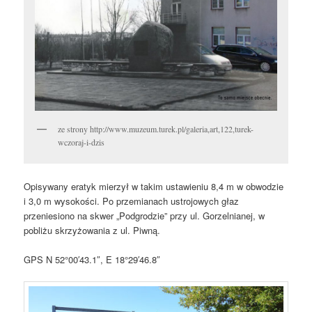
ze strony http://www.muzeum.turek.pl/galeria,art,122,turek-
wczoraj-i-dzis
Opisywany eratyk mierzył w takim ustawieniu 8,4 m w obwodzie
i 3,0 m wysokości. Po przemianach ustrojowych głaz
przeniesiono na skwer „Podgrodzie” przy ul. Gorzelnianej, w
pobliżu skrzyżowania z ul. Piwną.
GPS N 52°00′43.1″, E 18°29′46.8″