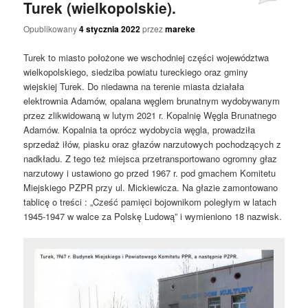
Turek (wielkopolskie).
Opublikowany
4 stycznia 2022
przez
mareke
Turek to miasto położone we wschodniej części województwa
wielkopolskiego, siedziba powiatu tureckiego oraz gminy
wiejskiej Turek. Do niedawna na terenie miasta działała
elektrownia Adamów, opalana węglem brunatnym wydobywanym
przez zlikwidowaną w lutym 2021 r. Kopalnię Węgla Brunatnego
Adamów. Kopalnia ta oprócz wydobycia węgla, prowadziła
sprzedaż iłów, piasku oraz głazów narzutowych pochodzących z
nadkładu. Z tego też miejsca przetransportowano ogromny głaz
narzutowy i ustawiono go przed 1967 r. pod gmachem Komitetu
Miejskiego PZPR przy ul. Mickiewicza. Na głazie zamontowano
tablicę o treści : „Cześć pamięci bojownikom poległym w latach
1945-1947 w walce za Polskę Ludową” i wymieniono 18 nazwisk.