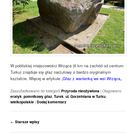
W pobliskiej miejscowości Wrząca (6 km na zachód od centrum
Turku) znajduje się głaz narzutowy o bardzo oryginalnym
kształcie. Więcej w artykule „
Głaz z wanienką we wsi Wrząca
„.
Zaszufladkowano do kategorii
Przyroda nieożywiona
|
Otagowano
eratyk
,
pomnikowy głaz
,
Turek
,
ul. Gorzelniana w Turku
,
wielkopolskie
|
Dodaj komentarz
Nawigacja
←
Starsze wpisy
wpisu