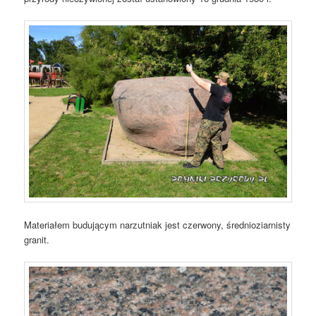
Materiałem budującym narzutniak jest czerwony, średnioziarnisty
granit.