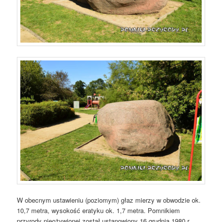
W obecnym ustawieniu (poziomym) głaz mierzy w obwodzie ok.
10,7 metra, wysokość eratyku ok. 1,7 metra. Pomnikiem
przyrody nieożywionej został ustanowiony 16 grudnia 1980 r.