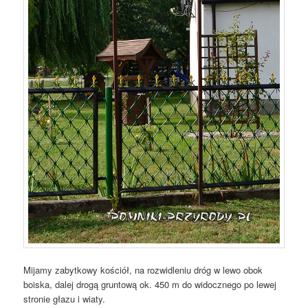
Mijamy zabytkowy kościół, na rozwidleniu dróg w lewo obok
boiska, dalej drogą gruntową ok. 450 m do widocznego po lewej
stronie głazu i wiaty.