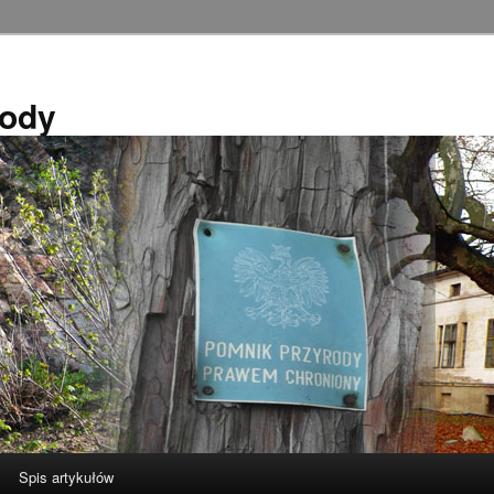
rody
Spis artykułów