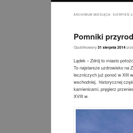
ARCHIWUM MIESIĄCA:
SIERPIEŃ 2
Pomniki przyrod
Opublikowany
31 sierpnia 2014
prz
Lądek – Zdrój to miasto położ
To najstarsze uzdrowisko na 
leczniczych już ponoć w XIII
wschodniej, historycznej czę
kamienicami, pręgierz przenie
XVIII w.