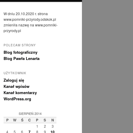
W dniu 20.10.2020 r. strona
www.pomniki-przyrody.odskok.pl
zmieniła nazwę na www.pomniki-
przyrody.pl
POLECAM STRONY
Blog fotograficzny
Blog Pawła Lenarta
UŻYTKOWNIK
Zaloguj się
Kanał wpisów
Kanał komentarzy
WordPress.org
SIERPIEŃ 2014
P
W
Ś
C
P
S
N
1
2
3
4
5
6
7
8
9
10