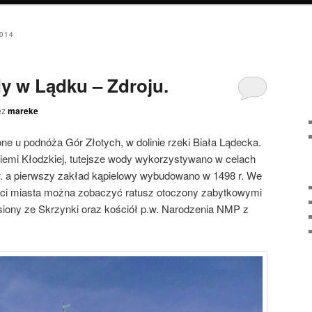
014
y w Lądku – Zdroju.
ez
mareke
one u podnóża Gór Złotych, w dolinie rzeki Biała Lądecka.
Ziemi Kłodzkiej, tutejsze wody wykorzystywano w celach
 w. a pierwszy zakład kąpielowy wybudowano w 1498 r. We
ści miasta można zobaczyć ratusz otoczony zabytkowymi
siony ze Skrzynki oraz kościół p.w. Narodzenia NMP z