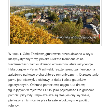
W 1840 r. Górę Zamkową gruntownie przebudowano w stylu
klasycystycznym wg projektu Józefa Kornhäusla: na
fundamentach zamku dolnego wzniesiono letnią rezydencję
Habsburgów – Pałac Myśliwski, resztę terenu zamieniono na
założenie parkowe o charakterze romantycznym. Drzewostanie
parku jest niezwykle ciekawy, z dużą ilością gatunków
egzotycznych. Ochroną pomnikową objęto tu 8 drzew,
figurujących w rejestrze RDOŚ jako pojedyncze lub grupowe
pomniki przyrody. Najokazalsze są dwa jesiony wyniosłe,
pierwszy z nich rośnie przy tarasie widokowym w pobliżu
rotundy.