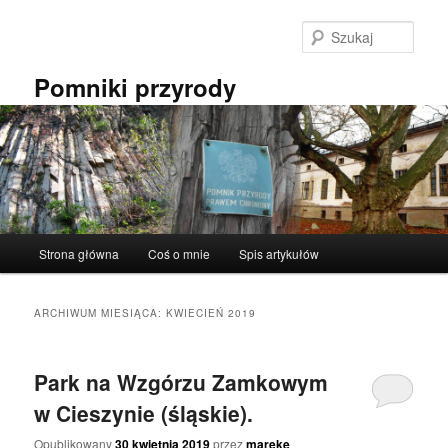
Przeskocz
Przeskocz
do
do
Szuka
tekstu
widgetów
Pomniki przyrody
Główne
Strona główna
Coś o mnie
Spis artykułów
menu
ARCHIWUM MIESIĄCA:
KWIECIEŃ 2019
Park na Wzgórzu Zamkowym
w Cieszynie (śląskie).
Opublikowany
30 kwietnia 2019
przez
mareke