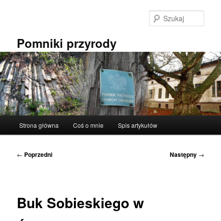
Przeskocz
do
Szuka
tekstu
Pomniki przyrody
Główne
Strona główna
Coś o mnie
Spis artykułów
menu
Nawigacja
←
Poprzedni
Następny
→
wpisu
Buk Sobieskiego w