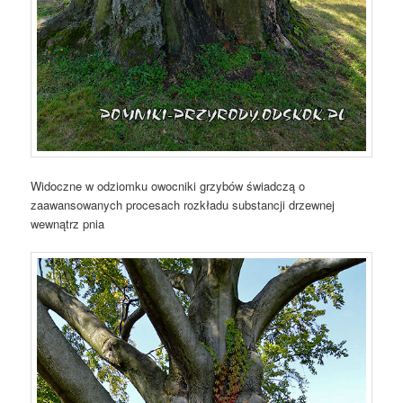
Widoczne w odziomku owocniki grzybów świadczą o
zaawansowanych procesach rozkładu substancji drzewnej
wewnątrz pnia