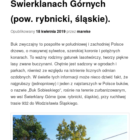
Świerklanach Górnych
(pow. rybnicki, śląskie).
Opublikowany
18 kwietnia 2019
przez
mareke
Buk zwyczajny to pospolite w południowej i zachodniej Polsce
drzewo, o masywnej sylwetce, szerokiej koronie i potężnych
konarach. To ważny rodzimy gatunek lasotwórczy, tworzy piękne
lasy zwane buczynami. Chętnie jest sadzony w ogrodach i
parkach, również ze względu na istnienie licznych odmian
ozdobnych. W świetle tych informacji może nieco dziwić fakt, że
najgrubszy (jednopniowy) i jeden z najstarszych w Polsce buków,
o nazwie „Buk Sobieskiego”, rośnie na terenie zurbanizowanym,
we wsi Świerklany Górne (pow. rybnicki, śląskie), przy ruchliwej
trasie 932 do Wodzisławia Śląskiego.