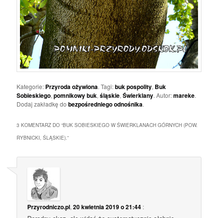
Kategorie:
Przyroda ożywiona
. Tagi:
buk pospolity
,
Buk
Sobieskiego
,
pomnikowy buk
,
śląskie
,
Świerklany
. Autor:
mareke
.
Dodaj zakładkę do
bezpośredniego odnośnika
.
3 KOMENTARZ DO “
BUK SOBIESKIEGO W ŚWIERKLANACH GÓRNYCH (POW.
RYBNICKI, ŚLĄSKIE).
”
Przyrodniczo.pl
,
20 kwietnia 2019 o 21:44
: