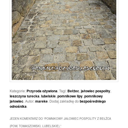
Kategorie:
Przyroda ożywiona
. Tagi:
Bełżec
,
jałowiec pospolity
,
leszczyna turecka
,
lubelskie
,
pomnikowe lipy
,
pomnikowy
jałowiec
. Autor:
mareke
. Dodaj zakładkę do
bezpośredniego
odnośnika
.
JEDEN KOMENTARZ DO “
POMNIKOWY JAŁOWIEC POSPOLITY Z BEŁŻCA
(POW. TOMASZOWSKI, LUBELSKIE).
”