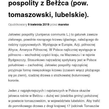
pospolity z Bełżca (pow.
tomaszowski, lubelskie).
Opublikowany
9 kwietnia 2019
przez
mareke
Jałowiec pospolity (Juniperus communis L.) to gatunek zawsze
zielonego, powolnie rosnącego krzewu iglastego, należącego do
rodziny cyprysowatych. Występuje w Europie, Azji, północnej
Afryce, Ameryce Północnej. W Polsce najliczniej występuje w
północno – wschodniej części kraju, na Mazowszu i w rejonie
Bydgoszczy. Stosunkowo najrzadziej spotykany jest w Polsce
południowo – zachodniej. Jałowiec pospolity najczęściej
przyjmuje formę niewysokiego krzewu (czasem wręcz płożącego
się po ziemi), rzadziej drzewa o stożkowatej (kolumnowej)
koronie.
Jeden z najpiękniejszych i najstarszych w Polsce okazów
jałowca rośnie w Bełżcu – dużej wsi (siedziba gminy) położonej
w powiecie tomaszowskim, w województwie lubelskim. Aby trafić
do pomnikowego drzewa z drogi krajowej 17 (odcinek Tomaszów