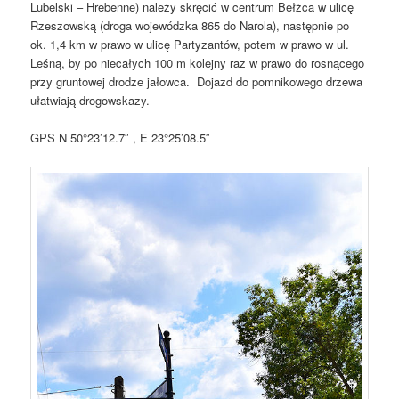
Lubelski – Hrebenne) należy skręcić w centrum Bełżca w ulicę
Rzeszowską (droga wojewódzka 865 do Narola), następnie po
ok. 1,4 km w prawo w ulicę Partyzantów, potem w prawo w ul.
Leśną, by po niecałych 100 m kolejny raz w prawo do rosnącego
przy gruntowej drodze jałowca. Dojazd do pomnikowego drzewa
ułatwiają drogowskazy.
GPS N 50°23’12.7″ , E 23°25’08.5″