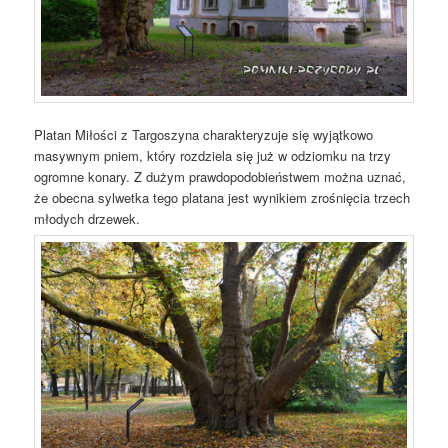
Platan Miłości z Targoszyna charakteryzuje się wyjątkowo
masywnym pniem, który rozdziela się już w odziomku na trzy
ogromne konary. Z dużym prawdopodobieństwem można uznać,
że obecna sylwetka tego platana jest wynikiem zrośnięcia trzech
młodych drzewek.