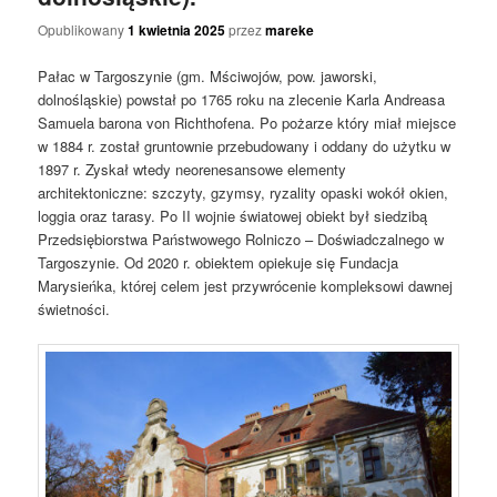
Opublikowany
1 kwietnia 2025
przez
mareke
Pałac w Targoszynie (gm. Mściwojów, pow. jaworski,
dolnośląskie) powstał po 1765 roku na zlecenie Karla Andreasa
Samuela barona von Richthofena. Po pożarze który miał miejsce
w 1884 r. został gruntownie przebudowany i oddany do użytku w
1897 r. Zyskał wtedy neorenesansowe elementy
architektoniczne: szczyty, gzymsy, ryzality opaski wokół okien,
loggia oraz tarasy. Po II wojnie światowej obiekt był siedzibą
Przedsiębiorstwa Państwowego Rolniczo – Doświadczalnego w
Targoszynie. Od 2020 r. obiektem opiekuje się Fundacja
Marysieńka, której celem jest przywrócenie kompleksowi dawnej
świetności.