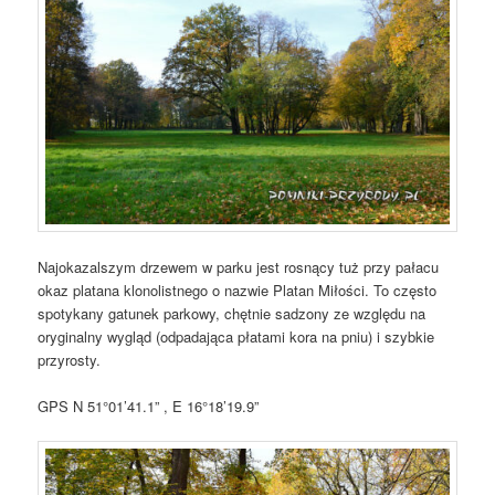
Najokazalszym drzewem w parku jest rosnący tuż przy pałacu
okaz platana klonolistnego o nazwie Platan Miłości. To często
spotykany gatunek parkowy, chętnie sadzony ze względu na
oryginalny wygląd (odpadająca płatami kora na pniu) i szybkie
przyrosty.
GPS N 51°01’41.1” , E 16°18’19.9”