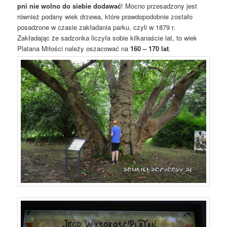
pni nie wolno do siebie dodawać
! Mocno przesadzony jest
również podany wiek drzewa, które prawdopodobnie zostało
posadzone w czasie zakładania parku, czyli w 1879 r.
Zakładając że sadzonka liczyła sobie kilkanaście lat, to wiek
Platana Miłości należy oszacować na
160 – 170 lat
.