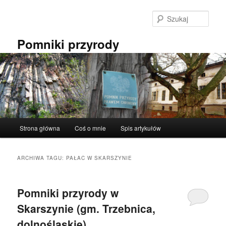
Przeskocz
Przeskocz
do
do
Szuka
tekstu
widgetów
Pomniki przyrody
Główne
Strona główna
Coś o mnie
Spis artykułów
menu
ARCHIWA TAGU:
PAŁAC W SKARSZYNIE
Pomniki przyrody w
Skarszynie (gm. Trzebnica,
dolnośląskie).