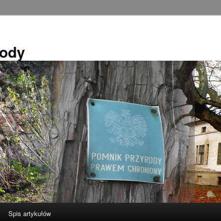
rody
Spis artykułów