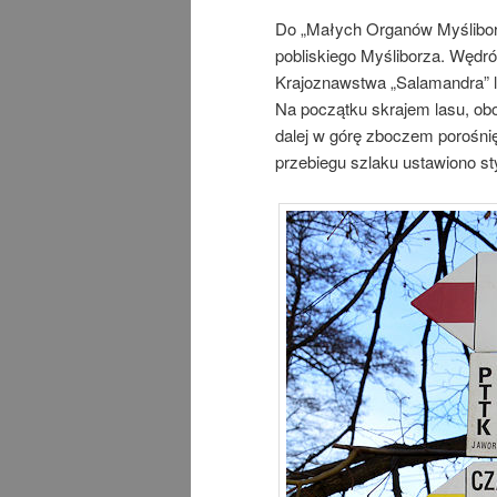
Do „Małych Organów Myślibors
pobliskiego Myśliborza. Wędr
Krajoznawstwa „Salamandra” l
Na początku skrajem lasu, o
dalej w górę zboczem porośnię
przebiegu szlaku ustawiono s