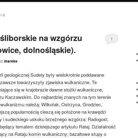
018
śliborskie na wzgórzu
1
wice, dolnośląskie).
ez
mareke
torii geologicznej Sudety były wielokrotnie poddawane
zawsze towarzyszyły zjawiska wulkaniczne. Te
ające się w krajobrazie dawne stożki wulkaniczne,
zu Kaczawskim. Do najbardziej znanych na tym terenie
wulkanizmu należą: Wilkołak, Ostrzyca, Grodziec,
jszą popularnością cieszą się położone na krawędzi
 i sudeckiego uskoku brzeżnego wzgórza: Radogost,
będący tematem dzisiejszego artykułu Rataj. Działalność
jący na Rataju komin wulkaniczny; bazaltowe słupy o