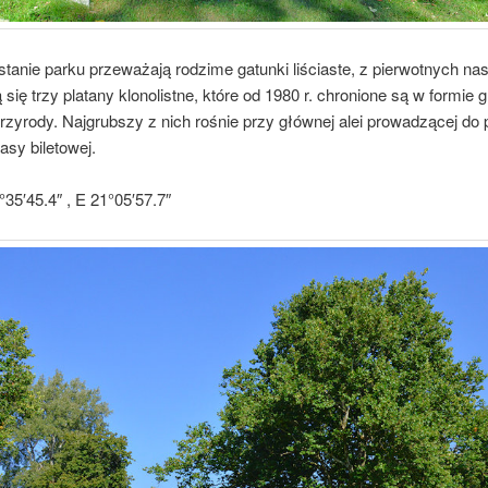
tanie parku przeważają rodzime gatunki liściaste, z pierwotnych na
 się trzy platany klonolistne, które od 1980 r. chronione są w formie
zyrody. Najgrubszy z nich rośnie przy głównej alei prowadzącej do 
asy biletowej.
35′45.4″ , E 21°05′57.7″