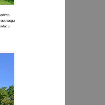
sadzeń
 grupowego
pałacu,