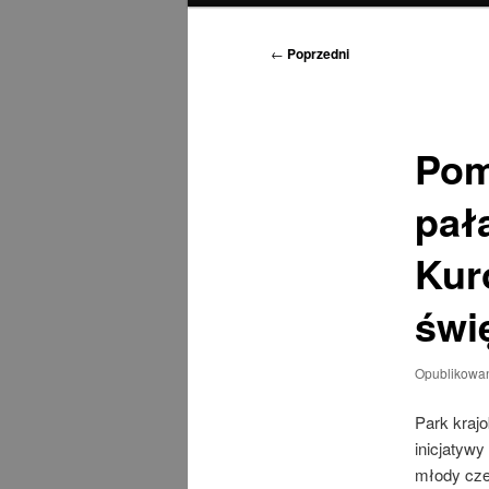
Nawigacja
←
Poprzedni
wpisu
Pom
pał
Kur
świ
Opublikowa
Park kraj
inicjatywy
młody cze