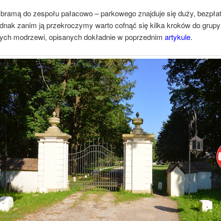
 bramą do zespołu pałacowo – parkowego znajduje się duży, bezpła
ednak zanim ją przekroczymy warto cofnąć się kilka kroków do grupy
ch modrzewi, opisanych dokładnie w poprzednim
artykule
.