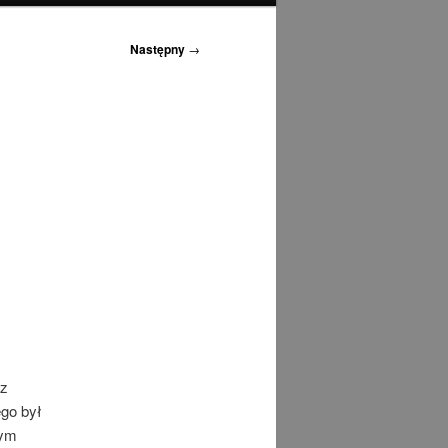
Następny
→
 z
ego był
nym