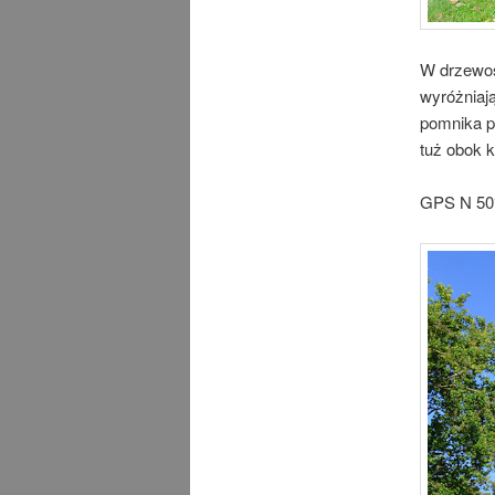
W drzewos
wyróżniają
pomnika pr
tuż obok k
GPS N 50°