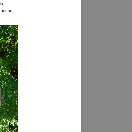
do
łnocnej