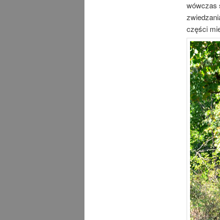
wówczas s
zwiedzania
części mi