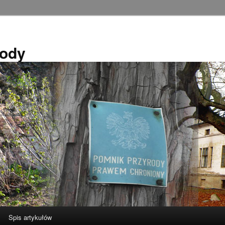
rody
Spis artykułów