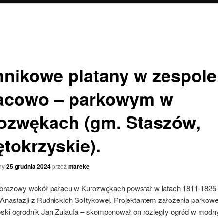
nikowe platany w zespole
acowo – parkowym w
ozwękach (gm. Staszów,
ętokrzyskie).
ny
25 grudnia 2024
przez
mareke
obrazowy wokół pałacu w Kurozwękach powstał w latach 1811-1825
 Anastazji z Rudnickich Sołtykowej. Projektantem założenia parkow
ski ogrodnik Jan Zulaufa – skomponował on rozległy ogród w mod