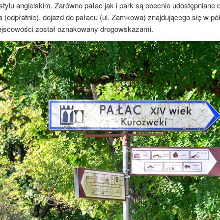
tylu angielskim. Zarówno pałac jak i park są obecnie udostępniane 
 (odpłatnie), dojazd do pałacu (ul. Zamkowa) znajdującego się w pó
ejscowości został oznakowany drogowskazami.