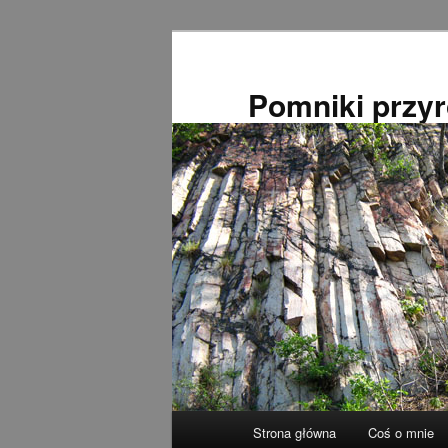
Przeskocz
do
tekstu
Pomniki przy
Główne
Strona główna
Coś o mnie
menu