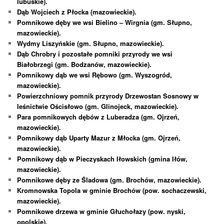
lubuskie).
Dąb Wojciech z Płocka (mazowieckie).
Pomnikowe dęby we wsi Bielino – Wirgnia (gm. Słupno,
mazowieckie).
Wydmy Liszyńskie (gm. Słupno, mazowieckie).
Dąb Chrobry i pozostałe pomniki przyrody we wsi
Białobrzegi (gm. Bodzanów, mazowieckie).
Pomnikowy dąb we wsi Rębowo (gm. Wyszogród,
mazowieckie).
Powierzchniowy pomnik przyrody Drzewostan Sosnowy w
leśnictwie Ościsłowo (gm. Glinojeck, mazowieckie).
Para pomnikowych dębów z Luberadza (gm. Ojrzeń,
mazowieckie).
Pomnikowy dąb Uparty Mazur z Młocka (gm. Ojrzeń,
mazowieckie).
Pomnikowy dąb w Pieczyskach Iłowskich (gmina Iłów,
mazowieckie).
Pomnikowe dęby ze Śladowa (gm. Brochów, mazowieckie).
Kromnowska Topola w gminie Brochów (pow. sochaczewski,
mazowieckie).
Pomnikowe drzewa w gminie Głuchołazy (pow. nyski,
opolskie).