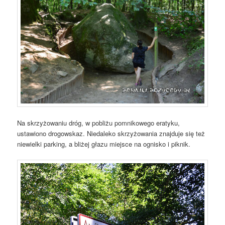
Na skrzyżowaniu dróg, w pobliżu pomnikowego eratyku,
ustawiono drogowskaz. Niedaleko skrzyżowania znajduje się też
niewielki parking, a bliżej głazu miejsce na ognisko i piknik.