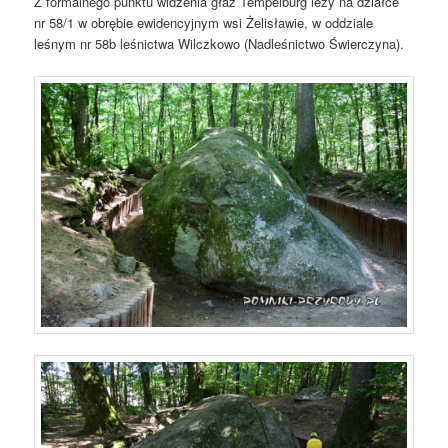
Z formalnego punktu widzenia głaz Tempelburg leży na działce
nr 58/1 w obrębie ewidencyjnym wsi Żelisławie, w oddziale
leśnym nr 58b leśnictwa Wilczkowo (Nadleśnictwo Świerczyna).