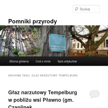
Przeskocz
Przeskocz
do
do
Szuka
tekstu
widgetów
Pomniki przyrody
Główne
Strona główna
Coś o mnie
Spis artykułów
menu
ARCHIWA TAGU:
GŁAZ NARZUTOWY TEMPELBURG
Głaz narzutowy Tempelburg
w pobliżu wsi Pławno (gm.
Czaplinek,