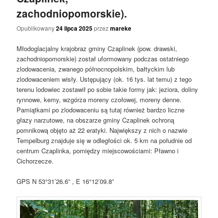
zachodniopomorskie).
Opublikowany
24 lipca 2025
przez
mareke
Młodoglacjalny krajobraz gminy Czaplinek (pow. drawski,
zachodniopomorskie) został uformowany podczas ostatniego
zlodowacenia, zwanego północnopolskim, bałtyckim lub
zlodowaceniem wisły. Ustępujący (ok. 16 tys. lat temu) z tego
terenu lodowiec zostawił po sobie takie formy jak: jeziora, doliny
rynnowe, kemy, wzgórza moreny czołowej, moreny denne.
Pamiątkami po zlodowaceniu są tutaj również bardzo liczne
głazy narzutowe, na obszarze gminy Czaplinek ochroną
pomnikową objęto aż 22 eratyki. Największy z nich o nazwie
Tempelburg znajduje się w odległości ok. 5 km na południe od
centrum Czaplinka, pomiędzy miejscowościami: Pławno i
Cichorzecze.
GPS N 53°31’26.6” , E 16°12’09.8”