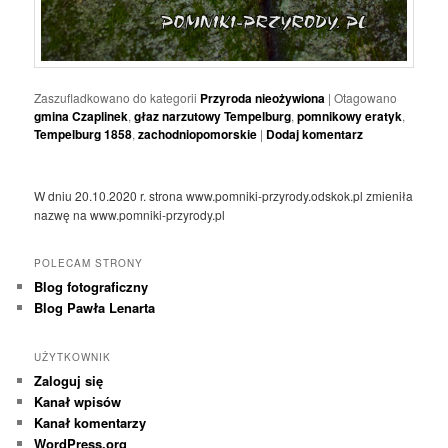
Zaszufladkowano do kategorii
Przyroda nieożywiona
|
Otagowano
gmina Czaplinek
,
głaz narzutowy Tempelburg
,
pomnikowy eratyk
,
Tempelburg 1858
,
zachodniopomorskie
|
Dodaj komentarz
W dniu 20.10.2020 r. strona www.pomniki-przyrody.odskok.pl zmieniła
nazwę na www.pomniki-przyrody.pl
POLECAM STRONY
Blog fotograficzny
Blog Pawła Lenarta
UŻYTKOWNIK
Zaloguj się
Kanał wpisów
Kanał komentarzy
WordPress.org