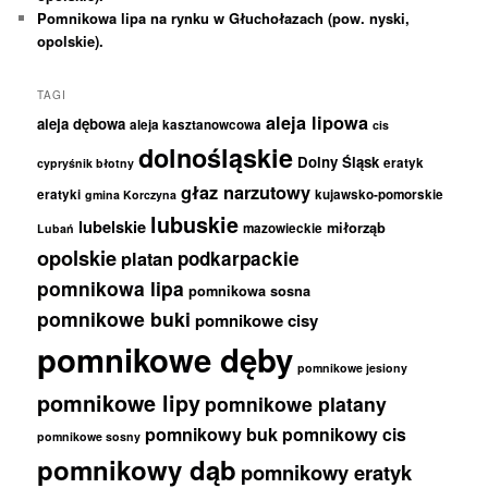
Pomnikowa lipa na rynku w Głuchołazach (pow. nyski,
opolskie).
TAGI
aleja lipowa
aleja dębowa
aleja kasztanowcowa
cis
dolnośląskie
Dolny Śląsk
eratyk
cypryśnik błotny
głaz narzutowy
eratyki
kujawsko-pomorskie
gmina Korczyna
lubuskie
lubelskie
miłorząb
mazowieckie
Lubań
opolskie
podkarpackie
platan
pomnikowa lipa
pomnikowa sosna
pomnikowe buki
pomnikowe cisy
pomnikowe dęby
pomnikowe jesiony
pomnikowe lipy
pomnikowe platany
pomnikowy buk
pomnikowy cis
pomnikowe sosny
pomnikowy dąb
pomnikowy eratyk