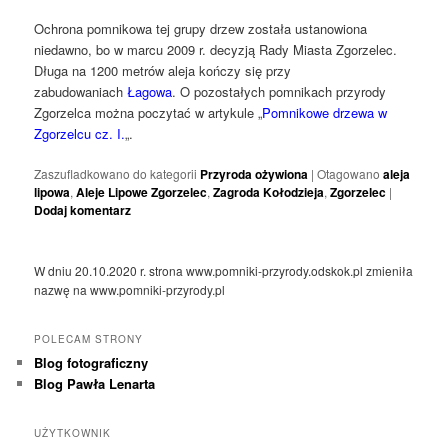
Ochrona pomnikowa tej grupy drzew została ustanowiona
niedawno, bo w marcu 2009 r. decyzją Rady Miasta Zgorzelec.
Długa na 1200 metrów aleja kończy się przy
zabudowaniach
Łagowa
. O pozostałych pomnikach przyrody
Zgorzelca można poczytać w artykule „
Pomnikowe drzewa w
Zgorzelcu cz. I.
„.
Zaszufladkowano do kategorii
Przyroda ożywiona
|
Otagowano
aleja
lipowa
,
Aleje Lipowe Zgorzelec
,
Zagroda Kołodzieja
,
Zgorzelec
|
Dodaj komentarz
W dniu 20.10.2020 r. strona www.pomniki-przyrody.odskok.pl zmieniła
nazwę na www.pomniki-przyrody.pl
POLECAM STRONY
Blog fotograficzny
Blog Pawła Lenarta
UŻYTKOWNIK