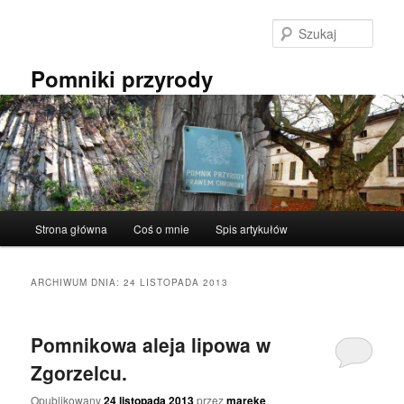
Przeskocz
Przeskocz
do
do
Szuka
tekstu
widgetów
Pomniki przyrody
Główne
Strona główna
Coś o mnie
Spis artykułów
menu
ARCHIWUM DNIA:
24 LISTOPADA 2013
Pomnikowa aleja lipowa w
Zgorzelcu.
Opublikowany
24 listopada 2013
przez
mareke