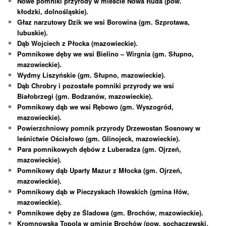
Nowe pomniki przyrody w mieście Nowa Ruda (pow.
kłodzki, dolnośląskie).
Głaz narzutowy Dzik we wsi Borowina (gm. Szprotawa,
lubuskie).
Dąb Wojciech z Płocka (mazowieckie).
Pomnikowe dęby we wsi Bielino – Wirgnia (gm. Słupno,
mazowieckie).
Wydmy Liszyńskie (gm. Słupno, mazowieckie).
Dąb Chrobry i pozostałe pomniki przyrody we wsi
Białobrzegi (gm. Bodzanów, mazowieckie).
Pomnikowy dąb we wsi Rębowo (gm. Wyszogród,
mazowieckie).
Powierzchniowy pomnik przyrody Drzewostan Sosnowy w
leśnictwie Ościsłowo (gm. Glinojeck, mazowieckie).
Para pomnikowych dębów z Luberadza (gm. Ojrzeń,
mazowieckie).
Pomnikowy dąb Uparty Mazur z Młocka (gm. Ojrzeń,
mazowieckie).
Pomnikowy dąb w Pieczyskach Iłowskich (gmina Iłów,
mazowieckie).
Pomnikowe dęby ze Śladowa (gm. Brochów, mazowieckie).
Kromnowska Topola w gminie Brochów (pow. sochaczewski,