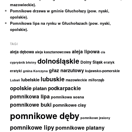
mazowieckie).
Pomnikowe drzewa w gminie Głuchołazy (pow. nyski,
opolskie).
Pomnikowa lipa na rynku w Głuchołazach (pow. nyski,
opolskie).
TAGI
aleja lipowa
aleja dębowa
aleja kasztanowcowa
cis
dolnośląskie
Dolny Śląsk
eratyk
cypryśnik błotny
głaz narzutowy
eratyki
kujawsko-pomorskie
gmina Korczyna
lubuskie
lubelskie
miłorząb
mazowieckie
Lubań
opolskie
podkarpackie
platan
pomnikowa lipa
pomnikowa sosna
pomnikowe buki
pomnikowe cisy
pomnikowe dęby
pomnikowe jesiony
pomnikowe lipy
pomnikowe platany