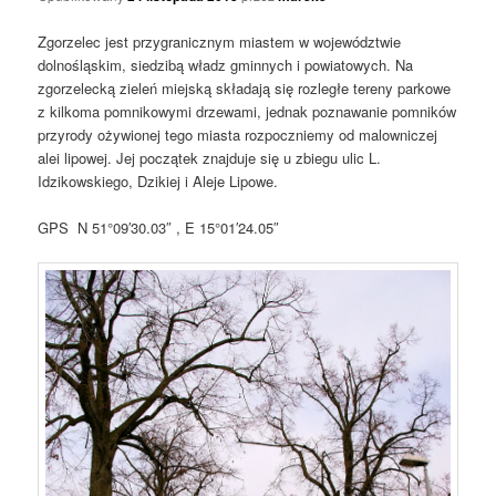
Zgorzelec jest przygranicznym miastem w województwie
dolnośląskim, siedzibą władz gminnych i powiatowych. Na
zgorzelecką zieleń miejską składają się rozległe tereny parkowe
z kilkoma pomnikowymi drzewami, jednak poznawanie pomników
przyrody ożywionej tego miasta rozpoczniemy od malowniczej
alei lipowej. Jej początek znajduje się u zbiegu ulic L.
Idzikowskiego, Dzikiej i Aleje Lipowe.
GPS N 51°09′30.03″ , E 15°01′24.05″