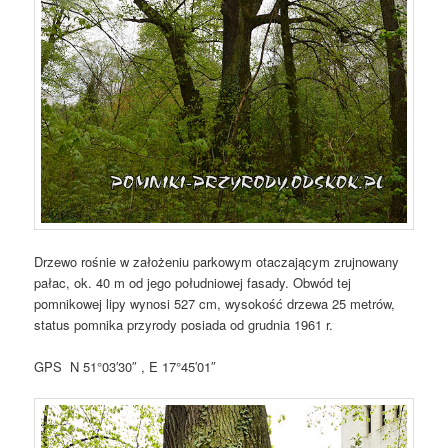
Drzewo rośnie w założeniu parkowym otaczającym zrujnowany
pałac, ok. 40 m od jego południowej fasady. Obwód tej
pomnikowej lipy wynosi 527 cm, wysokość drzewa 25 metrów,
status pomnika przyrody posiada od grudnia 1961 r.
GPS N 51°03′30″ , E 17°45′01″