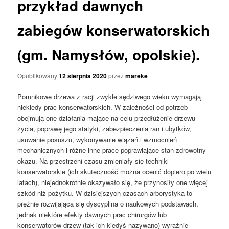
przykład dawnych
zabiegów konserwatorskich
(gm. Namysłów, opolskie).
Opublikowany
12 sierpnia 2020
przez
mareke
Pomnikowe drzewa z racji zwykle sędziwego wieku wymagają
niekiedy prac konserwatorskich. W zależności od potrzeb
obejmują one działania mające na celu przedłużenie drzewu
życia, poprawę jego statyki, zabezpieczenia ran i ubytków,
usuwanie posuszu, wykonywanie wiązań i wzmocnień
mechanicznych i różne inne prace poprawiające stan zdrowotny
okazu. Na przestrzeni czasu zmieniały się techniki
konserwatorskie (ich skuteczność można ocenić dopiero po wielu
latach), niejednokrotnie okazywało się, że przynosiły one więcej
szkód niż pożytku. W dzisiejszych czasach arborystyka to
prężnie rozwijająca się dyscyplina o naukowych podstawach,
jednak niektóre efekty dawnych prac chirurgów lub
konserwatorów drzew (tak ich kiedyś nazywano) wyraźnie