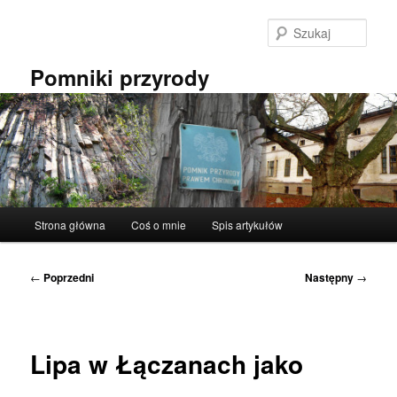
Przeskocz
do
Szuka
tekstu
Pomniki przyrody
Główne
Strona główna
Coś o mnie
Spis artykułów
menu
Nawigacja
←
Poprzedni
Następny
→
wpisu
Lipa w Łączanach jako