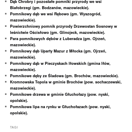
Dąb Chrobry i pozostałe pomniki przyrody we wsi
Białobrzegi (gm. Bodzanów, mazowieckie).
Pomnikowy dąb we wsi Rębowo (gm. Wyszogród,
mazowieckie).
Powierzchniowy pomnik przyrody Drzewostan Sosnowy w
leśnictwie Ościsłowo (gm. Glinojeck, mazowieckie).
Para pomnikowych dębów z Luberadza (gm. Ojrzeń,
mazowieckie).
Pomnikowy dąb Uparty Mazur z Młocka (gm. Ojrzeń,
mazowieckie).
Pomnikowy dąb w Pieczyskach Iłowskich (gmina Iłów,
mazowieckie).
Pomnikowe dęby ze Śladowa (gm. Brochów, mazowieckie).
Kromnowska Topola w gminie Brochów (pow. sochaczewski,
mazowieckie).
Pomnikowe drzewa w gminie Głuchołazy (pow. nyski,
opolskie).
Pomnikowa lipa na rynku w Głuchołazach (pow. nyski,
opolskie).
TAGI