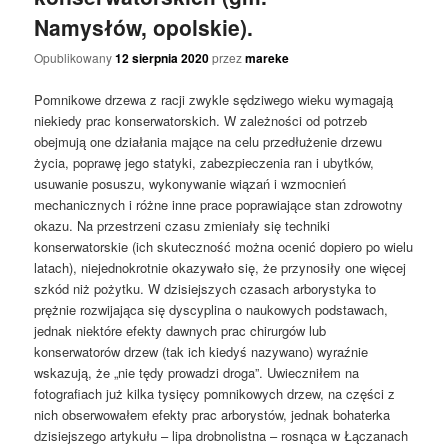
Namysłów, opolskie).
Opublikowany
12 sierpnia 2020
przez
mareke
Pomnikowe drzewa z racji zwykle sędziwego wieku wymagają
niekiedy prac konserwatorskich. W zależności od potrzeb
obejmują one działania mające na celu przedłużenie drzewu
życia, poprawę jego statyki, zabezpieczenia ran i ubytków,
usuwanie posuszu, wykonywanie wiązań i wzmocnień
mechanicznych i różne inne prace poprawiające stan zdrowotny
okazu. Na przestrzeni czasu zmieniały się techniki
konserwatorskie (ich skuteczność można ocenić dopiero po wielu
latach), niejednokrotnie okazywało się, że przynosiły one więcej
szkód niż pożytku. W dzisiejszych czasach arborystyka to
prężnie rozwijająca się dyscyplina o naukowych podstawach,
jednak niektóre efekty dawnych prac chirurgów lub
konserwatorów drzew (tak ich kiedyś nazywano) wyraźnie
wskazują, że „nie tędy prowadzi droga”. Uwieczniłem na
fotografiach już kilka tysięcy pomnikowych drzew, na części z
nich obserwowałem efekty prac arborystów, jednak bohaterka
dzisiejszego artykułu – lipa drobnolistna – rosnąca w Łączanach