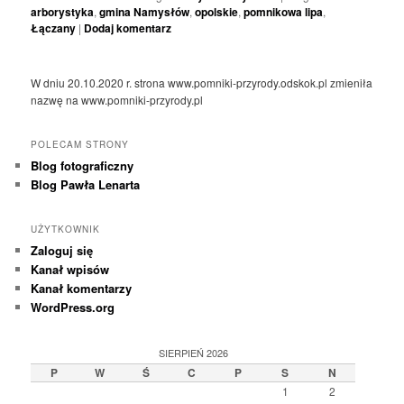
arborystyka
,
gmina Namysłów
,
opolskie
,
pomnikowa lipa
,
Łączany
|
Dodaj komentarz
W dniu 20.10.2020 r. strona www.pomniki-przyrody.odskok.pl zmieniła
nazwę na www.pomniki-przyrody.pl
POLECAM STRONY
Blog fotograficzny
Blog Pawła Lenarta
UŻYTKOWNIK
Zaloguj się
Kanał wpisów
Kanał komentarzy
WordPress.org
SIERPIEŃ 2026
P
W
Ś
C
P
S
N
1
2