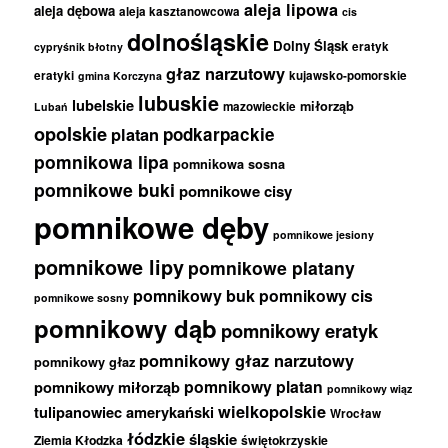
aleja lipowa
aleja dębowa
aleja kasztanowcowa
cis
dolnośląskie
Dolny Śląsk
eratyk
cypryśnik błotny
głaz narzutowy
eratyki
kujawsko-pomorskie
gmina Korczyna
lubuskie
lubelskie
miłorząb
mazowieckie
Lubań
opolskie
podkarpackie
platan
pomnikowa lipa
pomnikowa sosna
pomnikowe buki
pomnikowe cisy
pomnikowe dęby
pomnikowe jesiony
pomnikowe lipy
pomnikowe platany
pomnikowy buk
pomnikowy cis
pomnikowe sosny
pomnikowy dąb
pomnikowy eratyk
pomnikowy głaz narzutowy
pomnikowy głaz
pomnikowy platan
pomnikowy miłorząb
pomnikowy wiąz
wielkopolskie
tulipanowiec amerykański
Wrocław
łódzkie
śląskie
Ziemia Kłodzka
świętokrzyskie