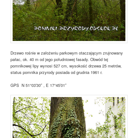
Drzewo rośnie w założeniu parkowym otaczającym zrujnowany
pałac, ok. 40 m od jego południowej fasady. Obwód tej
pomnikowej lipy wynosi 527 cm, wysokość drzewa 25 metrów,
status pomnika przyrody posiada od grudnia 1961 r.
GPS N 51°03′30″ , E 17°45′01″