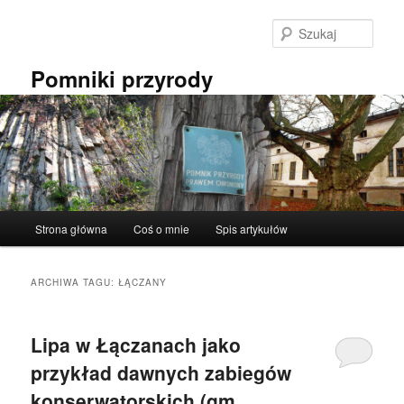
Przeskocz
Przeskocz
do
do
Szuka
tekstu
widgetów
Pomniki przyrody
Główne
Strona główna
Coś o mnie
Spis artykułów
menu
ARCHIWA TAGU:
ŁĄCZANY
Lipa w Łączanach jako
przykład dawnych zabiegów
konserwatorskich (gm.