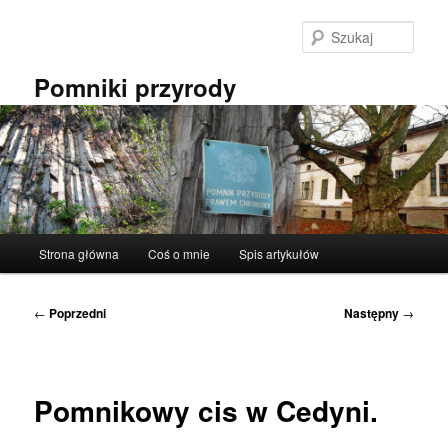
Przeskocz
do
Szuka
tekstu
Pomniki przyrody
Główne
Strona główna
Coś o mnie
Spis artykułów
menu
Nawigacja
←
Poprzedni
Następny
→
wpisu
Pomnikowy cis w Cedyni.