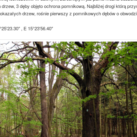
drzew, 3 dęby objęto ochrona pomnikową. Najbliżej drogi którą przy
 okazałych drzew, rośnie pierwszy z pomnikowych dębów o obwodzi
°25′23.30″ , E 15°23′56.40″