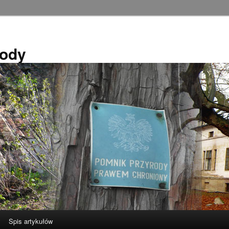
rody
Spis artykułów