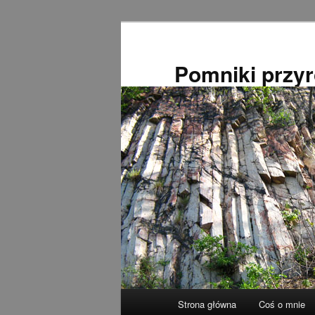
Przeskocz
do
tekstu
Pomniki przy
Główne
Strona główna
Coś o mnie
menu