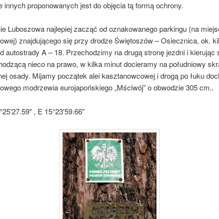
e innych proponowanych jest do objęcia tą formą ochrony.
e Luboszowa najlepiej zacząć od oznakowanego parkingu (na miejs
ejowej) znajdującego się przy drodze Świętoszów – Osiecznica, ok. k
d autostrady A – 18. Przechodzimy na drugą stronę jezdni i kierując 
hodzącą nieco na prawo, w kilka minut docieramy na południowy skr
ej osady. Mijamy początek alei kasztanowcowej i drogą po łuku do
owego modrzewia eurojapońskiego „Mściwój” o obwodzie 305 cm..
25′27.59″ , E 15°23′59.66″