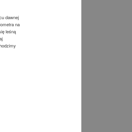
cu dawnej
ilometra na
się leśną
aj
chodzimy