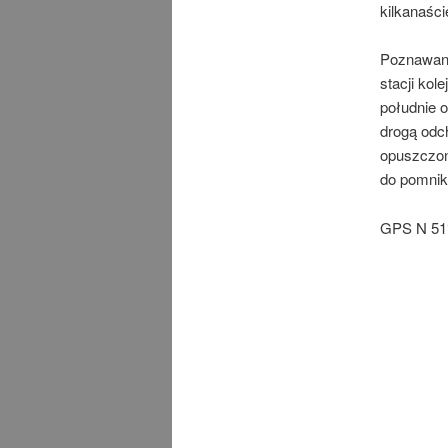
kilkanaści
Poznawani
stacji kol
południe o
drogą odc
opuszczon
do pomnik
GPS N 51°