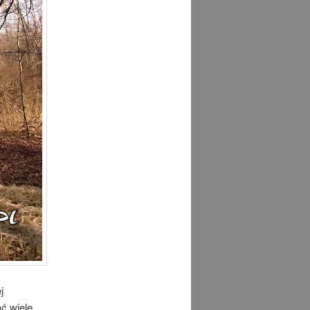
j
ć wiele