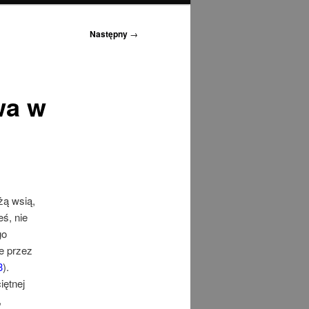
Następny
→
wa w
żą wsią,
ś, nie
go
e przez
3
).
iętnej
,