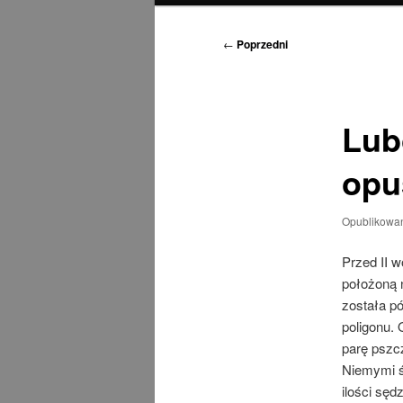
Nawigacja
←
Poprzedni
wpisu
Lub
opu
Opublikowa
Przed II 
położoną 
została p
poligonu.
parę pszcz
Niemymi ś
ilości sę