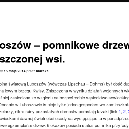
oszów – pomnikowe drze
szczonej wsi.
ny
15 maja 2014
przez
mareke
wojną światową Luboszów (wówczas Lipschau – Dohms) był dość du
na lewym brzegu Kwisy. Zniszczona w wyniku działań wojennych wie
óźniej zasiedlona ze względu na bezpośrednie sąsiedztwo sowieckie
 Obecnie w Luboszowie istnieje tylko jedno gospodarstwo zamieszkał
elarzy, nikłe ruiny pozostałych domostw porastają krzaki (link
1
,
2
,
wiadkami dawnej świetności osady są występujące tu w ponadprzec
dziwe egzemplarze drzew. 6 okazów posiada status pomnika przyrody