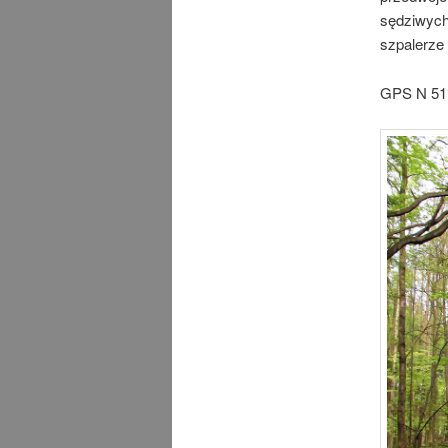
sędziwych 
szpalerze
GPS
N 51