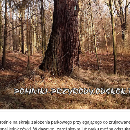
 rośnie na skraju założenia parkowego przylegającego do zrujnowane
nnej leśniczówki. W dawnym, zarośniętym już parku można odszuka