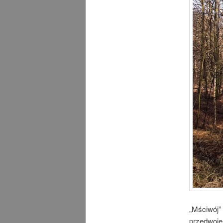
„Mściwój”
przedwoje