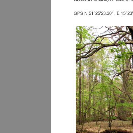
GPS
N 51°25′23.30″ , E 15°23