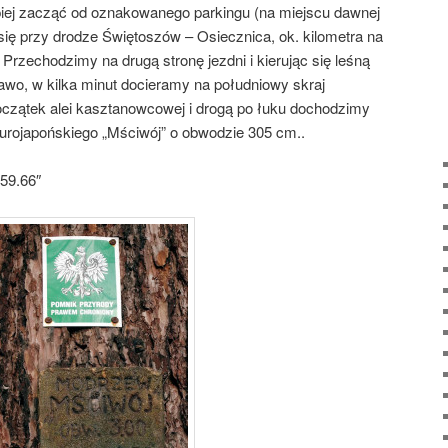
iej zacząć od oznakowanego parkingu (na miejscu dawnej
 się przy drodze Świętoszów – Osiecznica, ok. kilometra na
 Przechodzimy na drugą stronę jezdni i kierując się leśną
awo, w kilka minut docieramy na południowy skraj
czątek alei kasztanowcowej i drogą po łuku dochodzimy
rojapońskiego „Mściwój” o obwodzie 305 cm..
59.66″