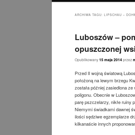
ARCHIWA TAGU:
LIPSCHAU – DOH
Luboszów – po
opuszczonej wsi
Opublikowany
15 maja 2014
przez
Przed II wojną światową Lub
położoną na lewym brzegu Kwi
została później zasiedlona z
poligonu. Obecnie w Luboszowi
parę pszczelarzy, nikłe ruiny 
Niemymi świadkami dawnej świ
ilości sędziwe egzemplarze d
kilkanaście innych proponowan