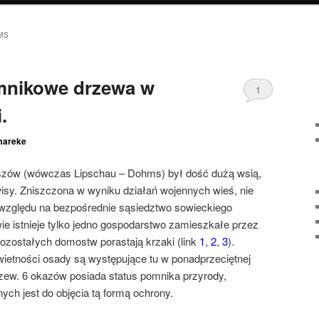
MS
mnikowe drzewa w
1
.
mareke
oszów (wówczas Lipschau – Dohms) był dość dużą wsią,
sy. Zniszczona w wyniku działań wojennych wieś, nie
e względu na bezpośrednie sąsiedztwo sowieckiego
e istnieje tylko jedno gospodarstwo zamieszkałe przez
pozostałych domostw porastają krzaki (link
1
,
2
,
3
).
etności osady są występujące tu w ponadprzeciętnej
rzew. 6 okazów posiada status pomnika przyrody,
ych jest do objęcia tą formą ochrony.