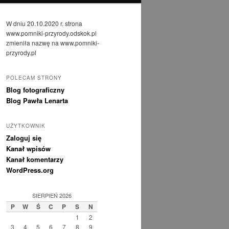
W dniu 20.10.2020 r. strona
www.pomniki-przyrody.odskok.pl
zmieniła nazwę na www.pomniki-
przyrody.pl
POLECAM STRONY
Blog fotograficzny
Blog Pawła Lenarta
UŻYTKOWNIK
Zaloguj się
Kanał wpisów
Kanał komentarzy
WordPress.org
SIERPIEŃ 2026
P
W
Ś
C
P
S
N
1
2
3
4
5
6
7
8
9