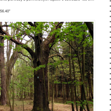
′56.40″