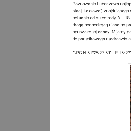
Poznawanie Luboszowa najlep
stacji kolejowej) znajdującego
południe od autostrady A – 18.
drogą odchodzącą nieco na pr
opuszczonej osady. Mijamy po
do pomnikowego modrzewia eu
GPS N 51°25′27.59″ , E 15°23′