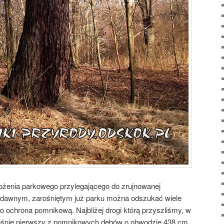
łożenia parkowego przylegającego do zrujnowanej
 dawnym, zarośniętym już parku można odszukać wiele
o ochrona pomnikową. Najbliżej drogi którą przyszliśmy, w
rośnie pierwszy z pomnikowych dębów o obwodzie 438 cm.