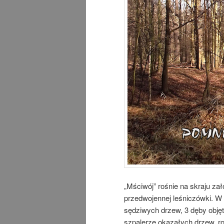
„Mściwój” rośnie na skraju za
przedwojennej leśniczówki. W
sędziwych drzew, 3 dęby objęt
szpalerze okazałych drzew, 