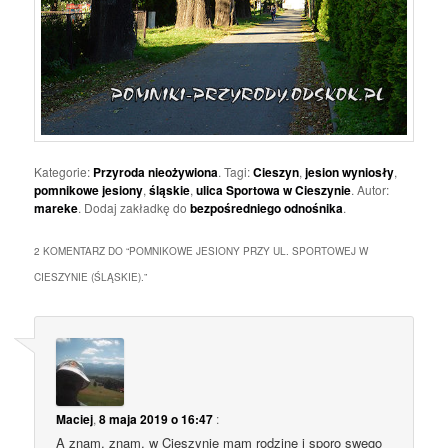
Kategorie:
Przyroda nieożywiona
. Tagi:
Cieszyn
,
jesion wyniosły
,
pomnikowe jesiony
,
śląskie
,
ulica Sportowa w Cieszynie
. Autor:
mareke
. Dodaj zakładkę do
bezpośredniego odnośnika
.
2 KOMENTARZ DO “
POMNIKOWE JESIONY PRZY UL. SPORTOWEJ W
CIESZYNIE (ŚLĄSKIE).
”
Maciej
,
8 maja 2019 o 16:47
:
A znam, znam, w Cieszynie mam rodzinę i sporo swego