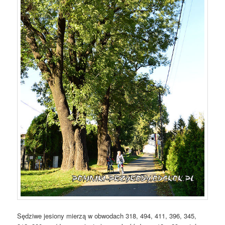
Sędziwe jesiony mierzą w obwodach 318, 494, 411, 396, 345,