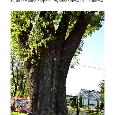
312, 380 cm (dane z rejestru); wysokość drzew 18 – 29 metrów.