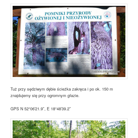
Tuż przy sędziwym dębie ścieżka zakręca i po ok. 150 m
znajdujemy się przy ogromnym głazie.
GPS N 52°06′21.9″, E 18°48′39.2″