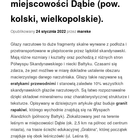
miejscowości Dąbie (pow.
kolski, wielkopolskie).
Opublikowany
24 stycznia 2022
przez
mareke
Głazy narzutowe to duże fragmenty skalne wyrwane z podłoża i
przetransportowane w plejstocenie przez lądolód skandynawski.
Mają różne rozmiary i kształty oraz pochodzą z różnych stron
Półwyspu Skandynawskiego i niecki Bałtyku. Czasami się
zdarza, że jest możliwe w miarę dokładne ustalenie obszaru
macierzystego danego narzutniaka. Głazy takie nazywane są
eratykami przewodnimi
i stanowią zaledwie 10% wszystkich
skandynawskich głazów narzutowych. Są łatwo rozpoznawalne
dzięki składowi mineralnemu oraz charakterystycznej strukturze i
teksturze. Opisywany w dzisiejszym artykule głaz buduje
granit
rapakiwi
, którego wychodnie znajdują się na Wyspach
Alandzkich (północny Bałtyk). Zlokalizowany jest na terenie
leśnym w miejscowości Dąbie (ok. 2,5 km na północ od centrum
miasta), na trasie ścieżki edukacyjnej „Grabina”, której początek
znajduje się obok leśniczówki (ul. Leśna 9).