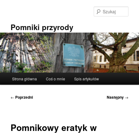
Przeskocz
do
Szuka
tekstu
Pomniki przyrody
Główne
Strona główna
Coś o mnie
Spis artykułów
menu
Nawigacja
←
Poprzedni
Następny
→
wpisu
Pomnikowy eratyk w