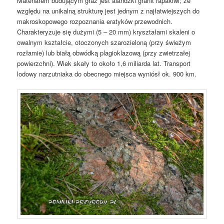
Materiałem budującym głaz jest alandzki granit rapakiwi; ze
względu na unikalną strukturę jest jednym z najłatwiejszych do
makroskopowego rozpoznania eratyków przewodnich.
Charakteryzuje się dużymi (5 – 20 mm) kryształami skaleni o
owalnym kształcie, otoczonych szarozieloną (przy świeżym
rozłamie) lub białą obwódką plagioklazową (przy zwietrzałej
powierzchni). Wiek skały to około 1,6 miliarda lat. Transport
lodowy narzutniaka do obecnego miejsca wyniósł ok. 900 km.