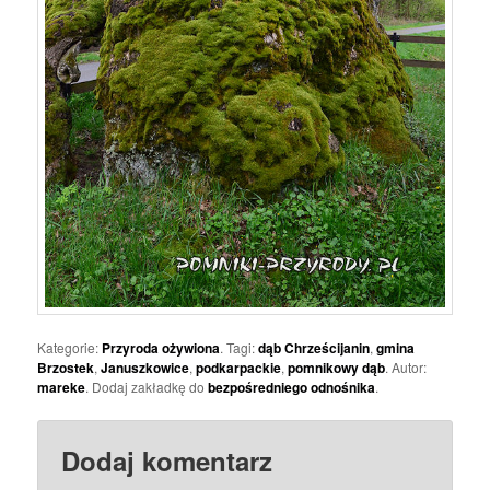
Kategorie:
Przyroda ożywiona
. Tagi:
dąb Chrześcijanin
,
gmina
Brzostek
,
Januszkowice
,
podkarpackie
,
pomnikowy dąb
. Autor:
mareke
. Dodaj zakładkę do
bezpośredniego odnośnika
.
Dodaj komentarz