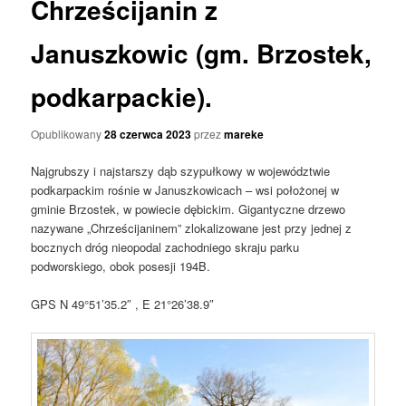
Chrześcijanin z
Januszkowic (gm. Brzostek,
podkarpackie).
Opublikowany
28 czerwca 2023
przez
mareke
Najgrubszy i najstarszy dąb szypułkowy w województwie
podkarpackim rośnie w Januszkowicach – wsi położonej w
gminie Brzostek, w powiecie dębickim. Gigantyczne drzewo
nazywane „Chrześcijaninem” zlokalizowane jest przy jednej z
bocznych dróg nieopodal zachodniego skraju parku
podworskiego, obok posesji 194B.
GPS N 49°51’35.2″ , E 21°26’38.9″