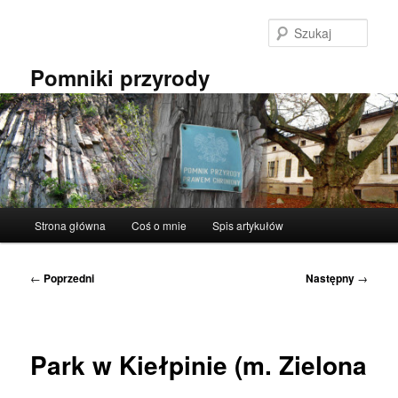
Przeskocz
do
Szuka
tekstu
Pomniki przyrody
Główne
Strona główna
Coś o mnie
Spis artykułów
menu
Nawigacja
←
Poprzedni
Następny
→
wpisu
Park w Kiełpinie (m. Zielona