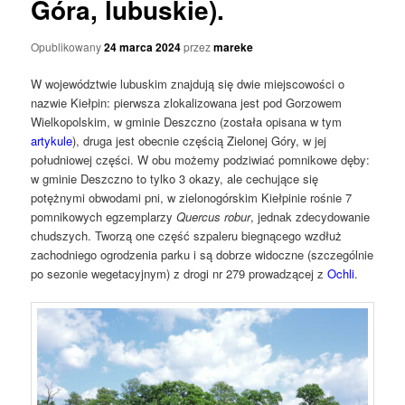
Góra, lubuskie).
Opublikowany
24 marca 2024
przez
mareke
W województwie lubuskim znajdują się dwie miejscowości o
nazwie Kiełpin: pierwsza zlokalizowana jest pod Gorzowem
Wielkopolskim, w gminie Deszczno (została opisana w tym
artykule
), druga jest obecnie częścią Zielonej Góry, w jej
południowej części. W obu możemy podziwiać pomnikowe dęby:
w gminie Deszczno to tylko 3 okazy, ale cechujące się
potężnymi obwodami pni, w zielonogórskim Kiełpinie rośnie 7
pomnikowych egzemplarzy
Quercus robur
, jednak zdecydowanie
chudszych. Tworzą one część szpaleru biegnącego wzdłuż
zachodniego ogrodzenia parku i są dobrze widoczne (szczególnie
po sezonie wegetacyjnym) z drogi nr 279 prowadzącej z
Ochli
.