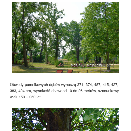
Obwody pomnikowych dębów wynoszą 371, 374, 487, 415, 427,
383, 424 cm, wysokość drzew od 10 do 26 metrów, szacunkowy
wiek 150 – 250 lat.