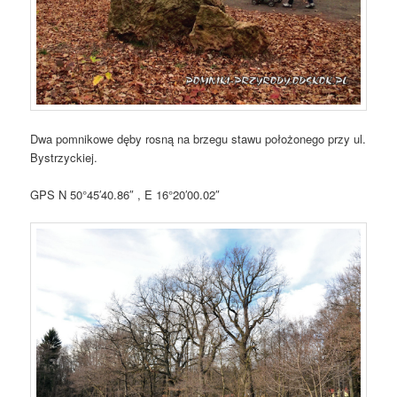
Dwa pomnikowe dęby rosną na brzegu stawu położonego przy ul.
Bystrzyckiej.
GPS N 50°45′40.86″ , E 16°20′00.02″