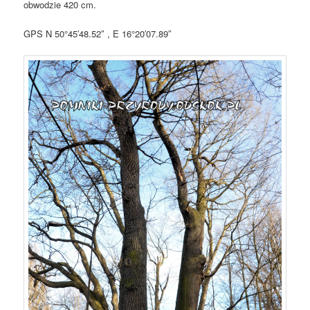
obwodzie 420 cm.
GPS N 50°45′48.52″ , E 16°20′07.89″