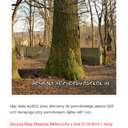
Idąc dalej wzdłuż płotu dotrzemy do pomnikowego jawora (325
cm) rosnącego przy pomnikowym dębie (467 cm).
Decyzją Rady Miejskiej Wałbrzycha z dnia 27.03.2014 r. klony