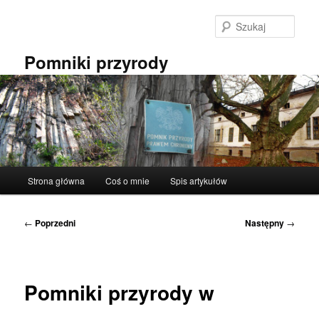
Przeskocz
do
Szuka
tekstu
Pomniki przyrody
Główne
Strona główna
Coś o mnie
Spis artykułów
menu
Nawigacja
←
Poprzedni
Następny
→
wpisu
Pomniki przyrody w