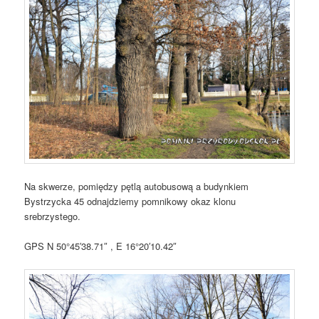
Na skwerze, pomiędzy pętlą autobusową a budynkiem
Bystrzycka 45 odnajdziemy pomnikowy okaz klonu
srebrzystego.
GPS N 50°45′38.71″ , E 16°20′10.42″