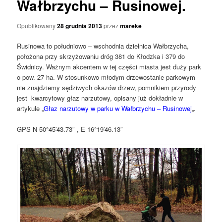
Wałbrzychu – Rusinowej.
Opublikowany
28 grudnia 2013
przez
mareke
Rusinowa to południowo – wschodnia dzielnica Wałbrzycha,
położona przy skrzyżowaniu dróg 381 do Kłodzka i 379 do
Świdnicy. Ważnym akcentem w tej części miasta jest duży park
o pow. 27 ha. W stosunkowo młodym drzewostanie parkowym
nie znajdziemy sędziwych okazów drzew, pomnikiem przyrody
jest kwarcytowy głaz narzutowy, opisany już dokładnie w
artykule „
Głaz narzutowy w parku w Wałbrzychu – Rusinowej
„.
GPS N 50°45′43.73″ , E 16°19′46.13″