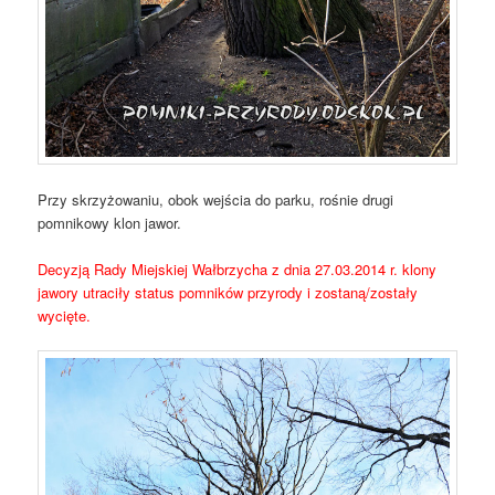
Przy skrzyżowaniu, obok wejścia do parku, rośnie drugi
pomnikowy klon jawor.
Decyzją Rady Miejskiej Wałbrzycha z dnia 27.03.2014 r. klony
jawory utraciły status pomników przyrody i zostaną/zostały
wycięte.