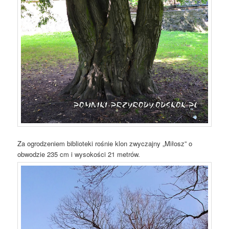
Za ogrodzeniem biblioteki rośnie klon zwyczajny „Miłosz” o
obwodzie 235 cm i wysokości 21 metrów.