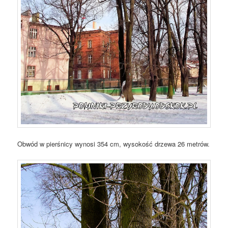
Obwód w pierśnicy wynosi 354 cm, wysokość drzewa 26 metrów.