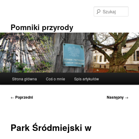
Przeskocz
do
Szuka
tekstu
Pomniki przyrody
Główne
Strona główna
Coś o mnie
Spis artykułów
menu
Nawigacja
←
Poprzedni
Następny
→
wpisu
Park Śródmiejski w