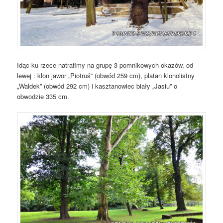
Idąc ku rzece natrafimy na grupę 3 pomnikowych okazów, od
lewej : klon jawor „Piotruś” (obwód 259 cm), platan klonolistny
„Waldek” (obwód 292 cm) i kasztanowiec biały „Jasiu” o
obwodzie 335 cm.