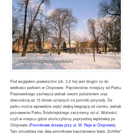
Pod względem powierzchni (ok. 2,5 ha) jest drugim co do
wielkości parkiem w Chojnowie. Pięciokrotnie mniejszy od Parku
Piastowskiego zachwyca jednak swoim położeniem oraz
obecnością aż 15 drzew uznanych za pomniki przyrody. Do
parku można wprawdzie zejść alejką biegnącą od zamku, jednak
poznawanie Parku Śródmiejskiego zaczniemy od ul. Wolności,
czyli w miejscu gdzie skończyliśmy poprzednią wędrówkę po
Chojnowie (
Pomnikowe drzewa przy ul. M. Reja w Chojnowie
).
Tam przywitają nas dwa pomnikowe kasztanowce białe „Schiller”