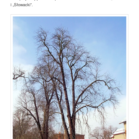
i „Słowacki”.