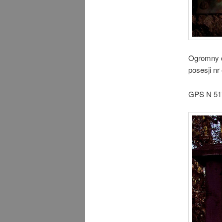
Ogromny d
posesji nr
GPS N 51°