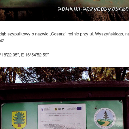
ąb szypułkowy o nazwie „Cesarz” rośnie przy ul. Wyszyńskiego, n
 42.
18′22.05″, E 16°54′52.59″