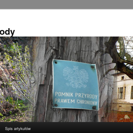
rody
Spis artykułów