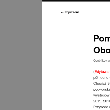
Nawigacja
←
Poprzedni
wpisu
Pom
Obo
Opublikowa
(
Edytowano
północno 
Chociaż 3
podworskie
występowa
2015, 2016
Przyrodę 