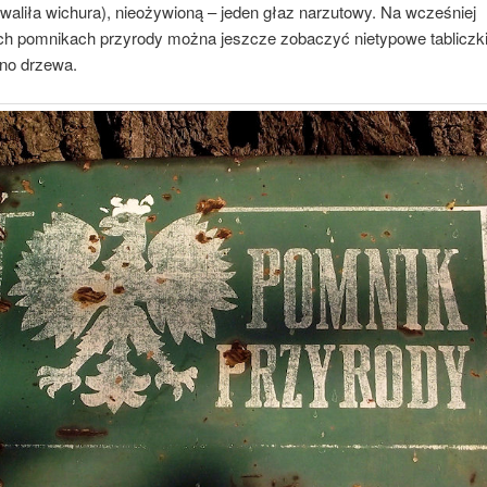
waliła wichura), nieożywioną – jeden głaz narzutowy. Na wcześniej
h pomnikach przyrody można jeszcze zobaczyć nietypowe tabliczki
no drzewa.