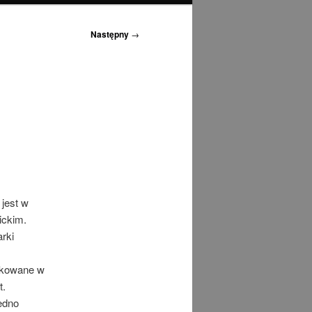
Następny
→
 jest w
ickim.
rki
likowane w
t.
edno