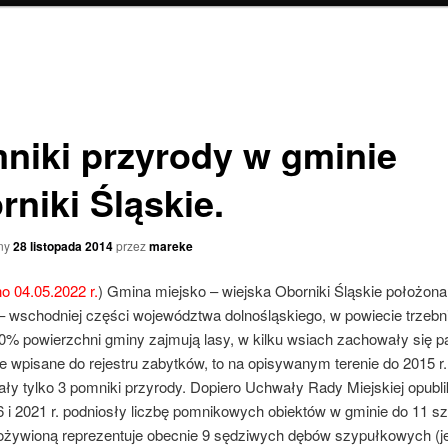
niki przyrody w gminie
rniki Śląskie.
ny
28 listopada 2014
przez
mareke
 04.05.2022 r.
) Gmina miejsko – wiejska Oborniki Śląskie położona
– wschodniej części województwa dolnośląskiego, w powiecie trzebn
0% powierzchni gminy zajmują lasy, w kilku wsiach zachowały się pa
 wpisane do rejestru zabytków, to na opisywanym terenie do 2015 r.
ły tylko 3 pomniki przyrody. Dopiero Uchwały Rady Miejskiej opub
 i 2021 r. podniosły liczbę pomnikowych obiektów w gminie do 11 sz
ożywioną reprezentuje obecnie 9 sędziwych dębów szypułkowych (j