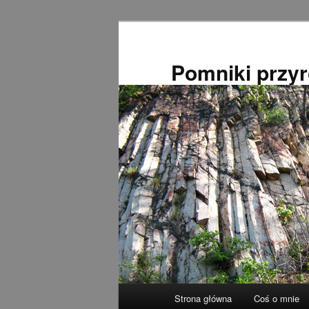
Przeskocz
do
tekstu
Pomniki przy
Główne
Strona główna
Coś o mnie
menu