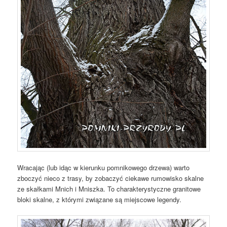
Wracając (lub idąc w kierunku pomnikowego drzewa) warto
zboczyć nieco z trasy, by zobaczyć ciekawe rumowisko skalne
ze skałkami Mnich i Mniszka. To charakterystyczne granitowe
bloki skalne, z którymi związane są miejscowe legendy.