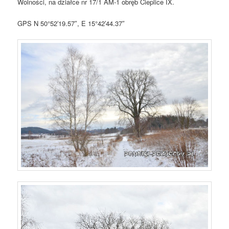
Wolności, na działce nr 17/1 AM-1 obręb Cieplice IX.
GPS N 50°52′19.57″, E 15°42′44.37″