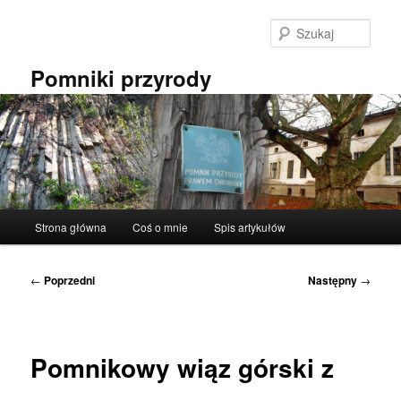
Przeskocz
do
Szuka
tekstu
Pomniki przyrody
Główne
Strona główna
Coś o mnie
Spis artykułów
menu
Nawigacja
←
Poprzedni
Następny
→
wpisu
Pomnikowy wiąz górski z