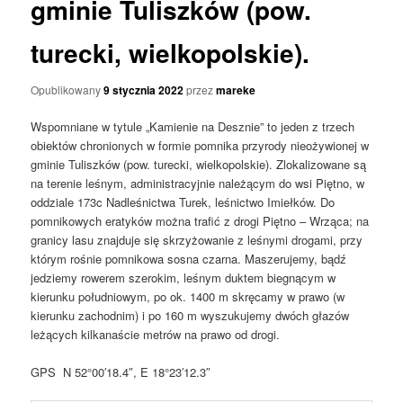
gminie Tuliszków (pow.
turecki, wielkopolskie).
Opublikowany
9 stycznia 2022
przez
mareke
Wspomniane w tytule „Kamienie na Desznie” to jeden z trzech
obiektów chronionych w formie pomnika przyrody nieożywionej w
gminie Tuliszków (pow. turecki, wielkopolskie). Zlokalizowane są
na terenie leśnym, administracyjnie należącym do wsi Piętno, w
oddziale 173c Nadleśnictwa Turek, leśnictwo Imiełków. Do
pomnikowych eratyków można trafić z drogi Piętno – Wrząca; na
granicy lasu znajduje się skrzyżowanie z leśnymi drogami, przy
którym rośnie pomnikowa sosna czarna. Maszerujemy, bądź
jedziemy rowerem szerokim, leśnym duktem biegnącym w
kierunku południowym, po ok. 1400 m skręcamy w prawo (w
kierunku zachodnim) i po 160 m wyszukujemy dwóch głazów
leżących kilkanaście metrów na prawo od drogi.
GPS N 52°00′18.4″, E 18°23′12.3″