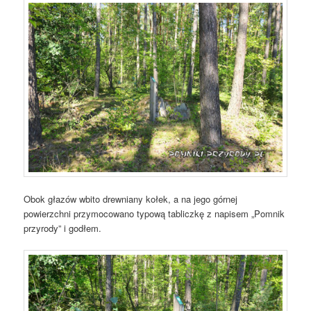
Obok głazów wbito drewniany kołek, a na jego górnej
powierzchni przymocowano typową tabliczkę z napisem „Pomnik
przyrody” i godłem.