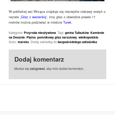
W pobliskiej wsi Wrząca znajduje się niezwykle ciekawy eratyk o
nazwie „
Głaz z wanienką
”, inny głaz o obwodzie prawie 11
metrów można podziwiać w mieście
Turek
.
Kategorie:
Przyroda nieożywiona
. Tagi:
gmina Tuliszków
,
Kamienie
na Desznie
,
Piętno
,
pomnikowy głaz narzutowy
,
wielkopolskie
.
Autor:
mareke
. Dodaj zakładkę do
bezpośredniego odnośnika
.
Dodaj komentarz
Musisz się
zalogować
, aby móc dodać komentarz.