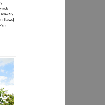
ry
zyrody
y Uchwały
omnikowej
Pan