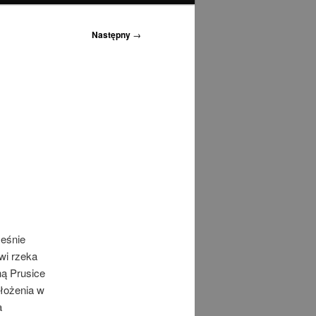
Następny
→
ześnie
wi rzeka
ną Prusice
ołożenia w
a