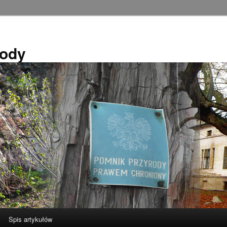
rody
Spis artykułów