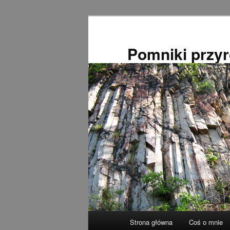
Przeskocz
do
tekstu
Pomniki przy
Główne
Strona główna
Coś o mnie
menu