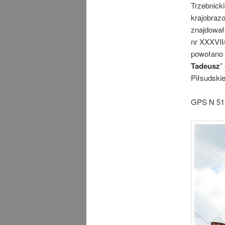
Trzebnicki
krajobraz
znajdował
nr XXXVII
powołano 
Tadeusz
”
Piłsudski
GPS N 51°