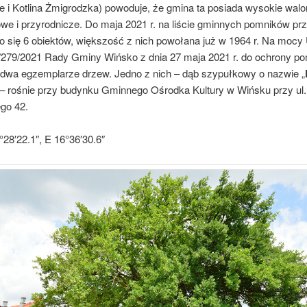
e i Kotlina Żmigrodzka) powoduje, że gmina ta posiada wysokie walo
owe i przyrodnicze. Do maja 2021 r. na liście gminnych pomników pr
o się 6 obiektów, większość z nich powołana już w 1964 r. Na moc
/279/2021 Rady Gminy Wińsko z dnia 27 maja 2021 r. do ochrony p
dwa egzemplarze drzew. Jedno z nich – dąb szypułkowy o nazwie „
 – rośnie przy budynku Gminnego Ośrodka Kultury w Wińsku przy ul.
ego 42.
28′22.1″, E 16°36′30.6″