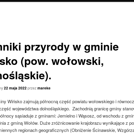
niki przyrody w gminie
sko (pow. wołowski,
nośląskie).
ny
22 maja 2022
przez
mareke
iny Wińsko zajmują północną część powiatu wołowskiego i równoc
część województwa dolnośląskiego. Zachodnią granicę gminy stano
północy sąsiaduje z gminami: Jemielno i Wąsosz, od wschodu z gmi
dnia z gminą Wołów. Duże zróżnicowanie krajobrazu wynikające z p
miennych regionach geograficznych (Obniżenie Ścinawskie, Wzgórz