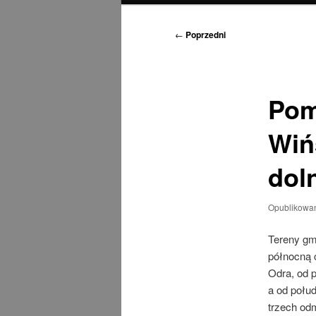
Nawigacja
←
Poprzedni
wpisu
Pom
Wiń
dol
Opublikowa
Tereny gm
północną 
Odra, od 
a od połu
trzech od