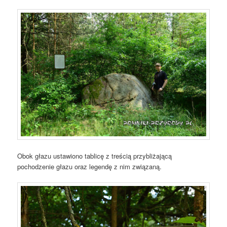
Obok głazu ustawiono tablicę z treścią przybliżającą
pochodzenie głazu oraz legendę z nim związaną.