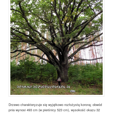
Drzewo charakteryzuje się wyjątkowo rozłożystą koroną; obwód
pnia wynosi 493 cm (w pierśnicy 523 cm), wysokość okazu 32