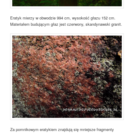
Eratyk mierzy w obwodzie 994 cm, wysokość głazu 152 cm.
Materiałem budującym głaz jest czerwony, skandynawski granit.
Za pomnikowym eratykiem znajdują się mniejsze fragmenty