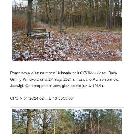
Pomnikowy głaz na mocy Uchwały nr XXXVII/280/2021 Rady
Gminy Wińsko z dnia 27 maja 2021 r. nazwano Kamieniem św.
Jadwigi. Ochroną pomnikową głaz objęto już w 1964 r.
GPS N 51°26′24.02″ , E 16°35′53.08″