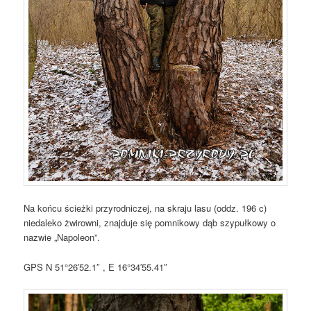
Na końcu ścieżki przyrodniczej, na skraju lasu (oddz. 196 c)
niedaleko żwirowni, znajduje się pomnikowy dąb szypułkowy o
nazwie „Napoleon”.
GPS N 51°26′52.1″ , E 16°34′55.41″