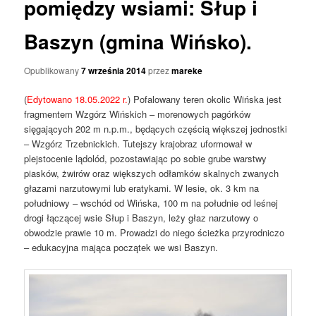
pomiędzy wsiami: Słup i
Baszyn (gmina Wińsko).
Opublikowany
7 września 2014
przez
mareke
(
Edytowano 18.05.2022 r.
) Pofalowany teren okolic Wińska jest
fragmentem Wzgórz Wińskich – morenowych pagórków
sięgających 202 m n.p.m., będących częścią większej jednostki
– Wzgórz Trzebnickich. Tutejszy krajobraz uformował w
plejstocenie lądolód, pozostawiając po sobie grube warstwy
piasków, żwirów oraz większych odłamków skalnych zwanych
głazami narzutowymi lub eratykami. W lesie, ok. 3 km na
południowy – wschód od Wińska, 100 m na południe od leśnej
drogi łączącej wsie Słup i Baszyn, leży głaz narzutowy o
obwodzie prawie 10 m. Prowadzi do niego ścieżka przyrodniczo
– edukacyjna mająca początek we wsi Baszyn.