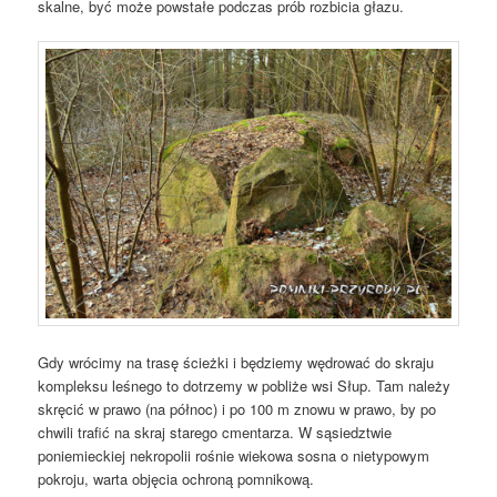
skalne, być może powstałe podczas prób rozbicia głazu.
Gdy wrócimy na trasę ścieżki i będziemy wędrować do skraju
kompleksu leśnego to dotrzemy w pobliże wsi Słup. Tam należy
skręcić w prawo (na północ) i po 100 m znowu w prawo, by po
chwili trafić na skraj starego cmentarza. W sąsiedztwie
poniemieckiej nekropolii rośnie wiekowa sosna o nietypowym
pokroju, warta objęcia ochroną pomnikową.