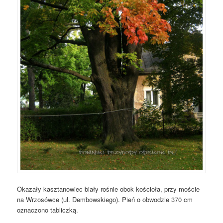
Okazały kasztanowiec biały rośnie obok kościoła, przy moście
na Wrzosówce (ul. Dembowskiego). Pień o obwodzie 370 cm
oznaczono tabliczką.