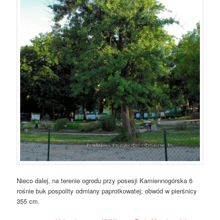
Nieco dalej, na terenie ogrodu przy posesji Kamiennogórska 6
rośnie buk pospolity odmiany paprotkowatej; obwód w pierśnicy
355 cm.