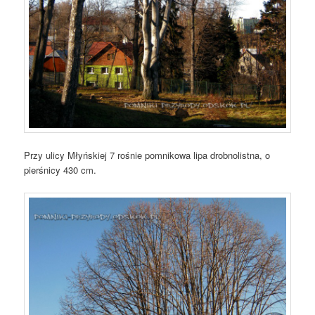
Przy ulicy Młyńskiej 7 rośnie pomnikowa lipa drobnolistna, o
pierśnicy 430 cm.