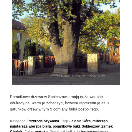
Pomnikowe drzewa w Sobieszowie mają dużą wartość
edukacyjną, warto je zobaczyć, bowiem reprezentują aż 8
gatunków drzew w tym 3 odmiany buka pospolitego.
Kategorie:
Przyroda ożywiona
. Tagi:
Jelenia Góra
,
miłorząb
,
najstarsza wierzba biała
,
pomnikowe buki
,
Sobieszów
,
Zamek
Chojnik
. Autor:
mareke
. Dodaj zakładkę do
bezpośredniego