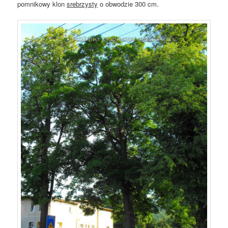
pomnikowy klon
srebrzysty
o obwodzie 300 cm.