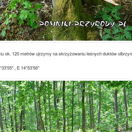
ciu ok. 120 metrów ujrzymy na skrzyżowaniu leśnych duktów olbrzym
33′55″ , E 14°53′56″