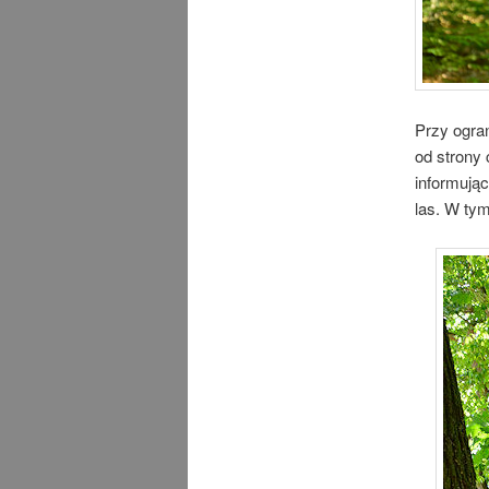
Przy ogra
od strony
informują
las. W ty