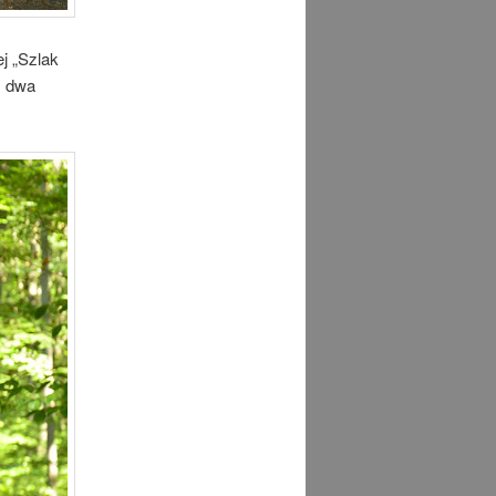
j „Szlak
z dwa