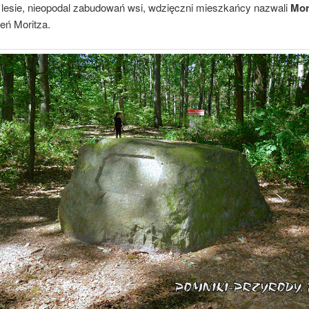
 lesie, nieopodal zabudowań wsi, wdzięczni mieszkańcy nazwali
Mor
eń Moritza.