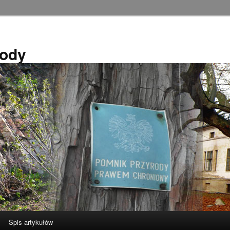
rody
Spis artykułów