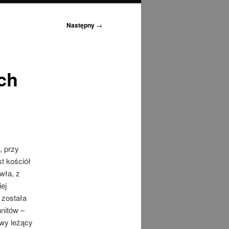
Następny
→
ch
, przy
t kościół
wła, z
ej
 została
nitów –
owy leżący