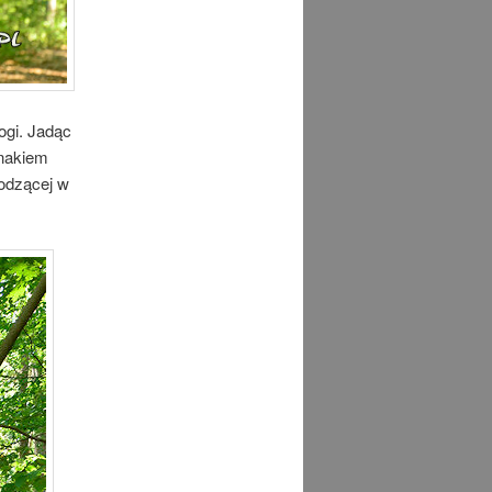
ogi. Jadąc
znakiem
hodzącej w