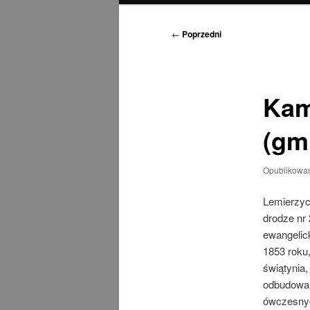
Nawigacja
←
Poprzedni
wpisu
Kam
(gm
Opublikowa
Lemierzyce
drodze nr
ewangelick
1853 roku,
świątynia,
odbudowan
ówczesnyc