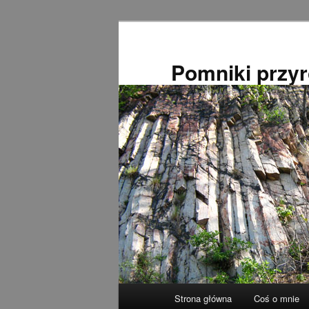
Przeskocz
do
tekstu
Pomniki przy
Główne
Strona główna
Coś o mnie
menu