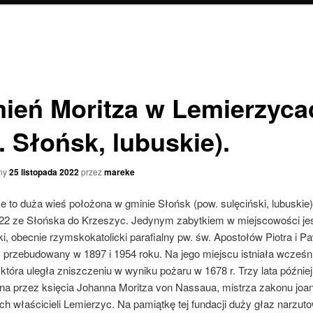
ień Moritza w Lemierzyca
. Słońsk, lubuskie).
ny
25 listopada 2022
przez
mareke
 to duża wieś położona w gminie Słońsk (pow. sulęciński, lubuskie)
 22 ze Słońska do Krzeszyc. Jedynym zabytkiem w miejscowości jes
i, obecnie rzymskokatolicki parafialny pw. św. Apostołów Piotra i Pa
 przebudowany w 1897 i 1954 roku. Na jego miejscu istniała wcześni
 która uległa zniszczeniu w wyniku pożaru w 1678 r. Trzy lata później
a przez księcia Johanna Moritza von Nassaua, mistrza zakonu joan
h właścicieli Lemierzyc. Na pamiątkę tej fundacji duży głaz narzut