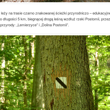
 leży na trasie czarno znakowanej ścieżki przyrodniczo – edukacyjne
 o długości 5 km, biegnącej drogą leśną wzdłuż rzeki Postomii, prze
przyrody: „Lemierzyce” i „Dolina Postomii”.