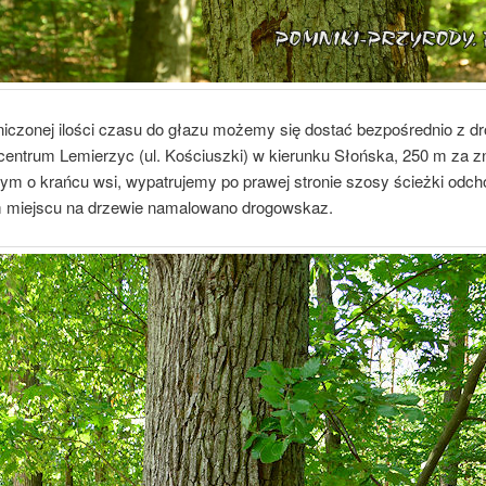
niczonej ilości czasu do głazu możemy się dostać bezpośrednio z dr
 centrum Lemierzyc (ul. Kościuszki) w kierunku Słońska, 250 m za 
cym o krańcu wsi, wypatrujemy po prawej stronie szosy ścieżki odc
m miejscu na drzewie namalowano drogowskaz.