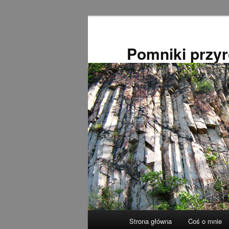
Przeskocz
do
tekstu
Pomniki przy
Główne
Strona główna
Coś o mnie
menu