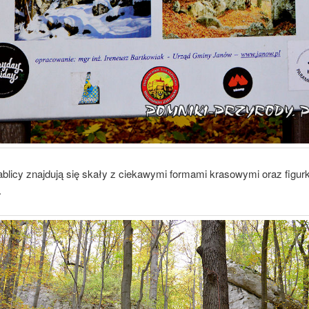
ablicy znajdują się skały z ciekawymi formami krasowymi oraz figur
.