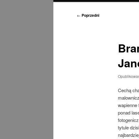
Nawigacja
←
Poprzedni
wpisu
Bra
Jan
Opublikowa
Cechą cha
malownicz
wapienne 
ponad las
fotogenic
tytule dzi
najbardzie