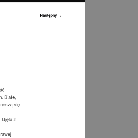
Następny
→
ość
. Białe,
znoszą się
 Ujęta z
prawej