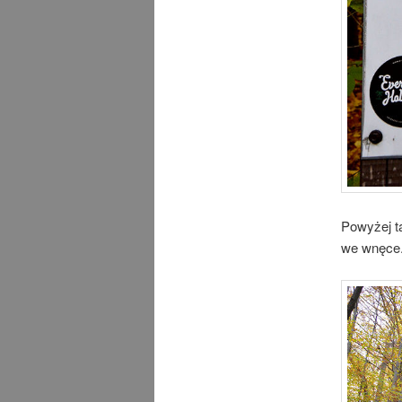
Powyżej t
we wnęce