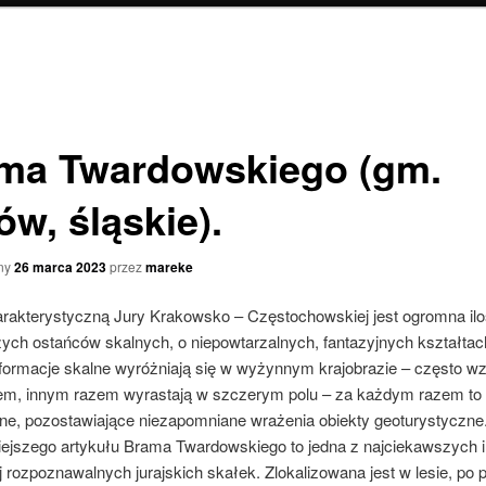
ma Twardowskiego (gm.
ów, śląskie).
ny
26 marca 2023
przez
mareke
rakterystyczną Jury Krakowsko – Częstochowskiej jest ogromna il
ych ostańców skalnych, o niepowtarzalnych, fantazyjnych kształtach
formacje skalne wyróżniają się w wyżynnym krajobrazie – często w
em, innym razem wyrastają w szczerym polu – za każdym razem to
zne, pozostawiające niezapomniane wrażenia obiekty geoturystyczne.
siejszego artykułu Brama Twardowskiego to jedna z najciekawszych i
j rozpoznawalnych jurajskich skałek. Zlokalizowana jest w lesie, po 