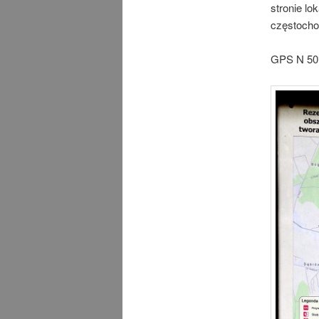
stronie lo
częstochow
GPS N 50°