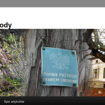
rody
Spis artykułów