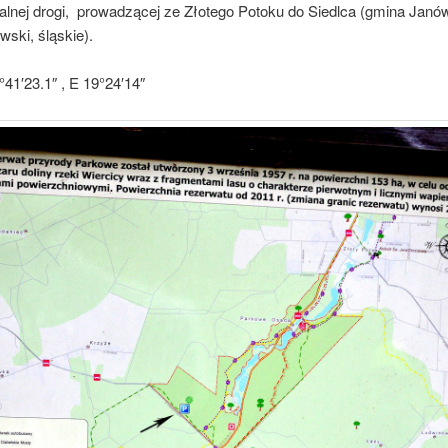
kalnej drogi, prowadzącej ze Złotego Potoku do Siedlca (gmina Janów
ski, śląskie).
41′23.1″ , E 19°24′14″