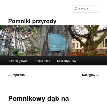
Przeskocz
do
Szuka
tekstu
Pomniki przyrody
Główne
Strona główna
Coś o mnie
Spis artykułów
menu
Nawigacja
←
Poprzedni
Następny
→
wpisu
Pomnikowy dąb na