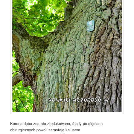
Korona dębu została zredukowana, ślady po cięciach
chirurgicznych powoli zarastają kalusem.