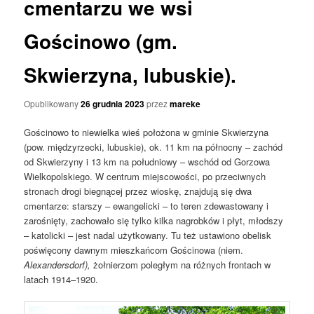
cmentarzu we wsi
Gościnowo (gm.
Skwierzyna, lubuskie).
Opublikowany
26 grudnia 2023
przez
mareke
Gościnowo to niewielka wieś położona w gminie Skwierzyna
(pow. międzyrzecki, lubuskie), ok. 11 km na północny – zachód
od Skwierzyny i 13 km na południowy – wschód od Gorzowa
Wielkopolskiego. W centrum miejscowości, po przeciwnych
stronach drogi biegnącej przez wioskę, znajdują się dwa
cmentarze: starszy – ewangelicki – to teren zdewastowany i
zarośnięty, zachowało się tylko kilka nagrobków i płyt, młodszy
– katolicki – jest nadal użytkowany. Tu też ustawiono obelisk
poświęcony dawnym mieszkańcom Gościnowa (niem.
Alexandersdorf),
żołnierzom poległym na różnych frontach w
latach 1914–1920.