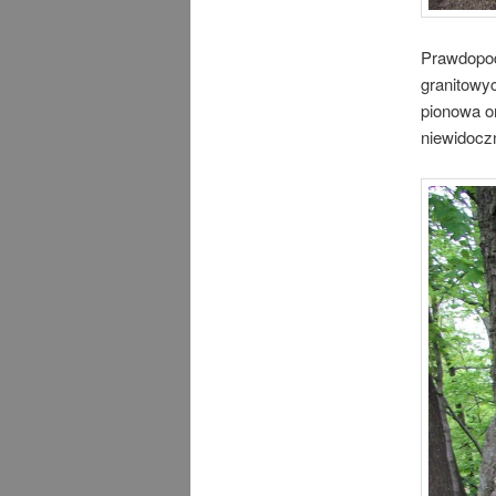
Prawdopod
granitowy
pionowa or
niewidocz