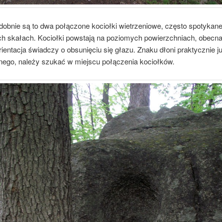
obnie są to dwa połączone kociołki wietrzeniowe, często spotykane
ch skałach. Kociołki powstają na poziomych powierzchniach, obecna
ientacja świadczy o obsunięciu się głazu. Znaku dłoni praktycznie j
nego, należy szukać w miejscu połączenia kociołków.