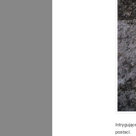
Intrygują
postaci.