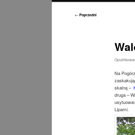
Nawigacja
←
Poprzedni
wpisu
Wal
Opublikowa
Na Pogórz
zaskakują
skalną –
druga – W
usytuowan
Lipami.