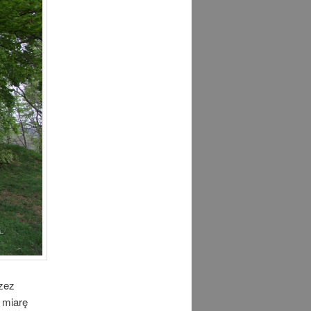
zez
 miarę