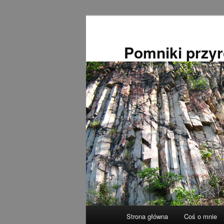
Przeskocz
do
tekstu
Pomniki przy
Główne
Strona główna
Coś o mnie
menu