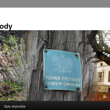
rody
Spis artykułów