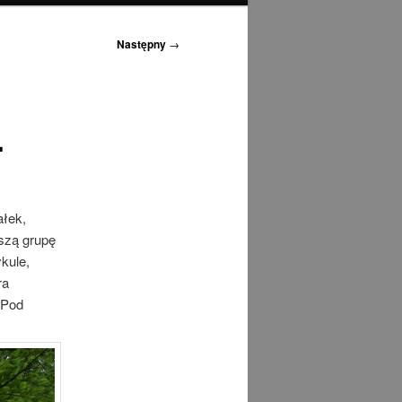
Następny
→
.
ałek,
szą grupę
kule,
ra
 Pod