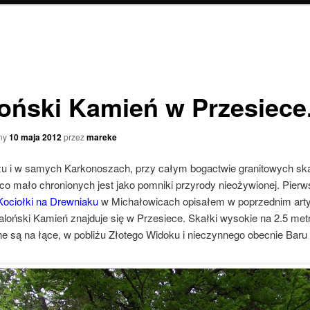
oński Kamień w Przesiece
ny
10 maja 2012
przez
mareke
u i w samych Karkonoszach, przy całym bogactwie granitowych sk
co mało chronionych jest jako pomniki przyrody nieożywionej. Pierw
Kociołki na Drewniaku
w Michałowicach opisałem w poprzednim arty
aloński Kamień znajduje się w Przesiece. Skałki wysokie na 2.5 met
e są na łące, w pobliżu Złotego Widoku i nieczynnego obecnie Baru