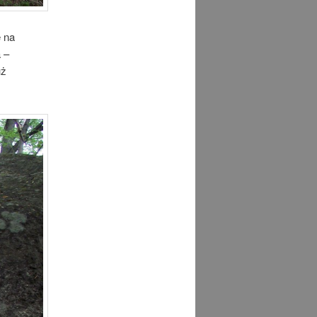
 na
 –
uż