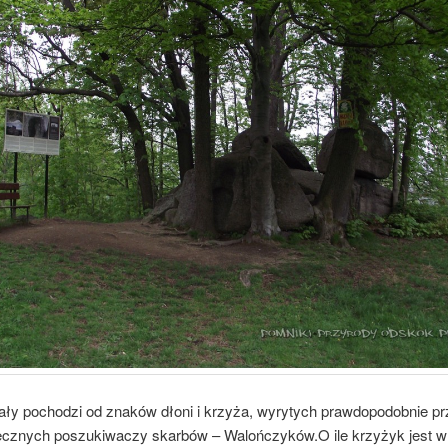
ły pochodzi od znaków dłoni i krzyża, wyrytych prawdopodobnie pr
ecznych poszukiwaczy skarbów – Walończyków.O ile krzyżyk jest w