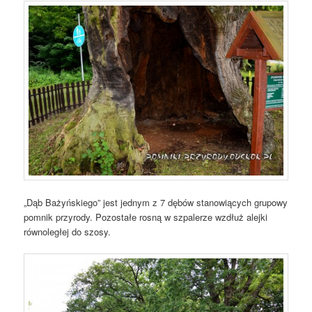
„Dąb Bażyńskiego” jest jednym z 7 dębów stanowiących grupowy
pomnik przyrody. Pozostałe rosną w szpalerze wzdłuż alejki
równoległej do szosy.