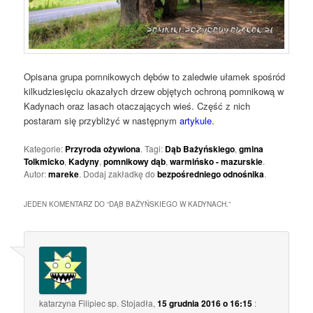
Opisana grupa pomnikowych dębów to zaledwie ułamek spośród
kilkudziesięciu okazałych drzew objętych ochroną pomnikową w
Kadynach oraz lasach otaczających wieś. Część z nich
postaram się przybliżyć w następnym
artykule
.
Kategorie:
Przyroda ożywiona
. Tagi:
Dąb Bażyńskiego
,
gmina
Tolkmicko
,
Kadyny
,
pomnikowy dąb
,
warmińsko - mazurskie
.
Autor:
mareke
. Dodaj zakładkę do
bezpośredniego odnośnika
.
JEDEN KOMENTARZ DO “
DĄB BAŻYŃSKIEGO W KADYNACH.
”
katarzyna Filipiec sp. Stojadła
,
15 grudnia 2016 o 16:15
: