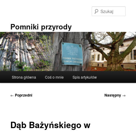
Przeskocz
do
Szuka
tekstu
Pomniki przyrody
Główne
Strona główna
Coś o mnie
Spis artykułów
menu
Nawigacja
←
Poprzedni
Następny
→
wpisu
Dąb Bażyńskiego w