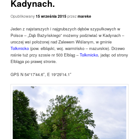
Kadynach.
Opublikowany
15 września 2015
przez
mareke
Jeden z najstarszych i najgrubszych dębów szypułkowych w
Polsce – „Dąb Bażyńskiego” możemy podziwiać w Kadynach –
uroczej wsi położonej nad Zalewem Wiślanym, w gminie
Tolkmicko
(pow. elbląski, woj. warmińsko – mazurskie). Drzewo
rośnie tuż przy szosie nr 503 Elbląg –
Tolkmicko
, jadąc od strony
Elbląga po prawej stronie.
GPS N 54°17′44.6″, E 19°29′14.1″