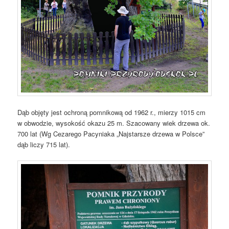
Dąb objęty jest ochroną pomnikową od 1962 r., mierzy 1015 cm
w obwodzie, wysokość okazu 25 m. Szacowany wiek drzewa ok.
700 lat (Wg Cezarego Pacyniaka „Najstarsze drzewa w Polsce”
dąb liczy 715 lat).