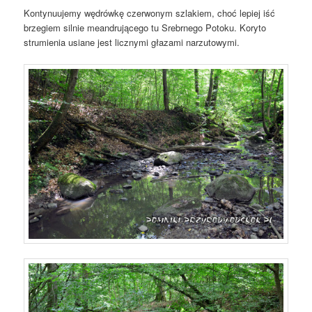
Kontynuujemy wędrówkę czerwonym szlakiem, choć lepiej iść
brzegiem silnie meandrującego tu Srebrnego Potoku. Koryto
strumienia usiane jest licznymi głazami narzutowymi.