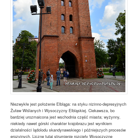
Niezwykłe jest położenie Elbląga: na styku nizinno-depresyjnych
Żuław Wiślanych i Wysoczyzny Elbląskiej. Ciekawsza, bo
bardziej urozmaicona jest wschodnia część miasta; wyżynny,
niekiedy nawet górski charakter krajobrazu jest wynikiem
działalności lądolodu skandynawskiego i późniejszych procesów
erozyjnych. Liczne tutaj strumienie rozcięły Wysoczyznę