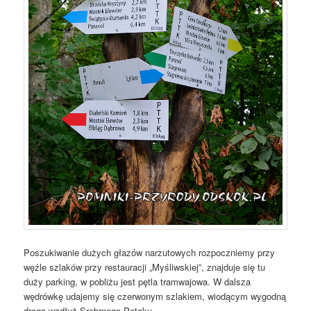
Poszukiwanie dużych głazów narzutowych rozpoczniemy przy
węźle szlaków przy restauracji „Myśliwskiej”, znajduje się tu
duży parking, w pobliżu jest pętla tramwajowa. W dalsza
wędrówkę udajemy się czerwonym szlakiem, wiodącym wygodną
drogą wzdłuż Srebrnego Potoku.