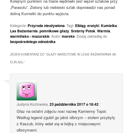
Kolejnym punktem na trasie wędrówki jest węzeł szlaków przy
„Parasolu”. Zielony lub niebieski szlak doprowadzi nas ponad
doliną Kumielki do punktu wyjścia.
Kategorie:
Przyroda nieożywiona
. Tagi:
Elbląg
,
eratyki
,
Kumielka
,
Las Bażantarnia
,
pomnikowe głazy
,
Srebrny Potok
,
Warmia
,
warmińsko - mazurskie
. Autor:
mareke
. Dodaj zakładkę do
bezpośredniego odnośnika
.
JEDEN KOMENTARZ DO “
GŁAZY NARZUTOWE W LESIE BAŻANTARNIA (M.
ELBLĄG).
”
Justyna Kozłowska
,
23 października 2017 o 18:42
:
Głaz na ostatni zdjęciu nosi nazwę Kamienny Topór.
Według legend zgubił go jakiś olbrzym – stolem przybyły
z Kaszub, który wdał się w bójkę z miejscowymi
olbrzymami.