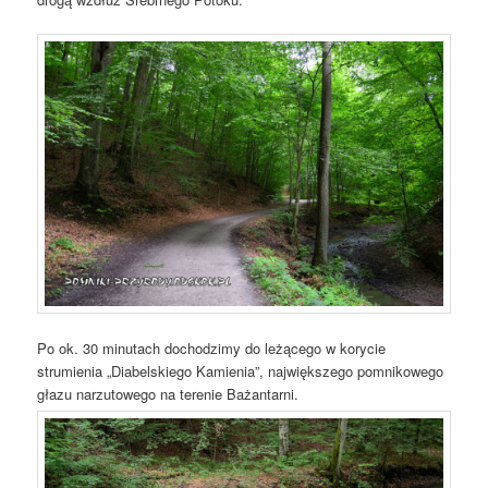
Po ok. 30 minutach dochodzimy do leżącego w korycie
strumienia „Diabelskiego Kamienia”, największego pomnikowego
głazu narzutowego na terenie Bażantarni.