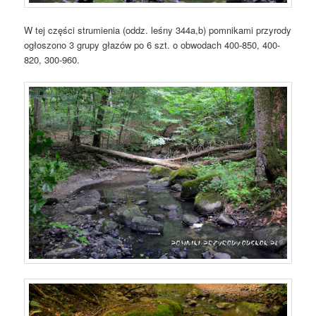
W tej części strumienia (oddz. leśny 344a,b) pomnikami przyrody
ogłoszono 3 grupy głazów po 6 szt. o obwodach 400-850, 400-
820, 300-960.