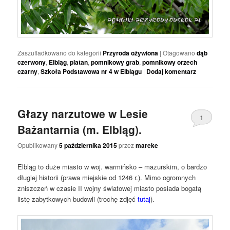
Zaszufladkowano do kategorii
Przyroda ożywiona
|
Otagowano
dąb
czerwony
,
Elbląg
,
platan
,
pomnikowy grab
,
pomnikowy orzech
czarny
,
Szkoła Podstawowa nr 4 w Elblągu
|
Dodaj komentarz
Głazy narzutowe w Lesie
1
Bażantarnia (m. Elbląg).
Opublikowany
5 października 2015
przez
mareke
Elbląg to duże miasto w woj. warmińsko – mazurskim, o bardzo
długiej historii (prawa miejskie od 1246 r.). Mimo ogromnych
zniszczeń w czasie II wojny światowej miasto posiada bogatą
listę zabytkowych budowli (trochę zdjęć
tutaj
).