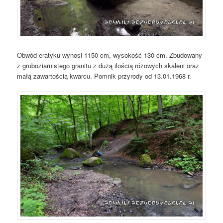
Obwód eratyku wynosi 1150 cm, wysokość 130 cm. Zbudowany
z gruboziarnistego granitu z dużą ilością różowych skaleni oraz
małą zawartością kwarcu. Pomnik przyrody od 13.01.1968 r.