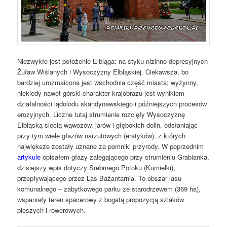
Niezwykłe jest położenie Elbląga: na styku nizinno-depresyjnych
Żuław Wiślanych i Wysoczyzny Elbląskiej. Ciekawsza, bo
bardziej urozmaicona jest wschodnia część miasta; wyżynny,
niekiedy nawet górski charakter krajobrazu jest wynikiem
działalności lądolodu skandynawskiego i późniejszych procesów
erozyjnych. Liczne tutaj strumienie rozcięły Wysoczyznę
Elbląską siecią wąwozów, jarów i głębokich dolin, odsłaniając
przy tym wiele głazów narzutowych (eratyków), z których
największe zostały uznane za pomniki przyrody. W poprzednim
artykule
opisałem głazy zalegającego przy strumieniu Grabianka,
dzisiejszy wpis dotyczy Srebrnego Potoku (Kumielki),
przepływającego przez Las Bażantarnia. To obszar lasu
komunalnego – zabytkowego parku ze starodrzewem (369 ha),
wspaniały teren spacerowy z bogatą propozycją szlaków
pieszych i rowerowych.