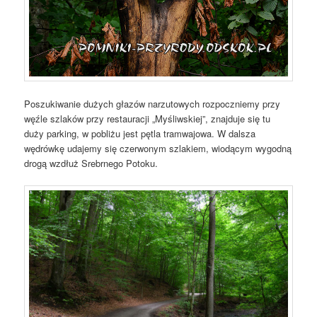
Poszukiwanie dużych głazów narzutowych rozpoczniemy przy
węźle szlaków przy restauracji „Myśliwskiej”, znajduje się tu
duży parking, w pobliżu jest pętla tramwajowa. W dalsza
wędrówkę udajemy się czerwonym szlakiem, wiodącym wygodną
drogą wzdłuż Srebrnego Potoku.