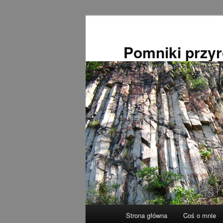
Przeskocz
do
tekstu
Pomniki przy
Główne
Strona główna
Coś o mnie
menu