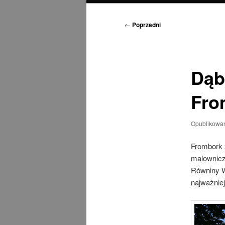
Nawigacja
←
Poprzedni
wpisu
Dąb
Fro
Opublikowa
Frombork 
malownicz
Równiny W
najważniej