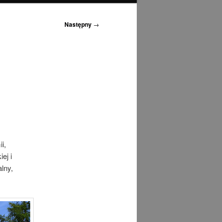
Następny
→
i,
ej i
lny,