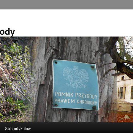
rody
Spis artykułów