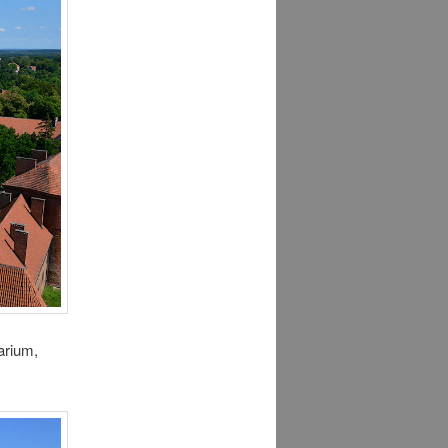
arium,