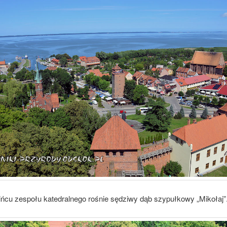
ińcu zespołu katedralnego rośnie sędziwy dąb szypułkowy „Mikołaj”