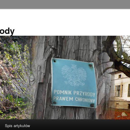
rody
Spis artykułów