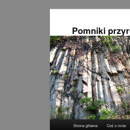
Przeskocz
do
tekstu
Pomniki przy
Główne
Strona główna
Coś o mnie
menu