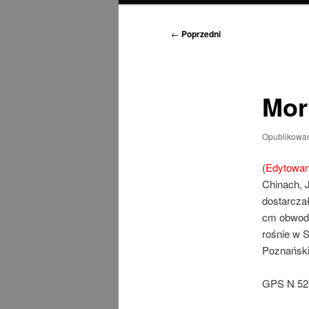
Nawigacja
←
Poprzedni
wpisu
Mor
Opublikowa
(
Edytowano
Chinach, 
dostarcza
cm obwodu
rośnie w S
Poznański
GPS N 52°