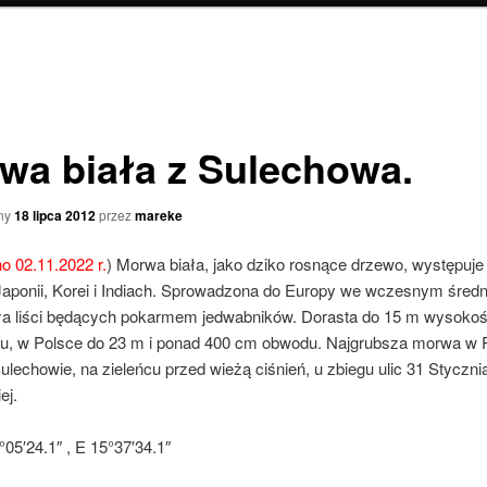
wa biała z Sulechowa.
ny
18 lipca 2012
przez
mareke
 02.11.2022 r.
) Morwa biała, jako dziko rosnące drzewo, występuje
Japonii, Korei i Indiach. Sprowadzona do Europy we wczesnym średn
ła liści będących pokarmem jedwabników. Dorasta do 15 m wysokośc
, w Polsce do 23 m i ponad 400 cm obwodu. Najgrubsza morwa w 
ulechowie, na zieleńcu przed wieżą ciśnień, u zbiegu ulic 31 Stycznia
ej.
05′24.1″ , E 15°37′34.1″