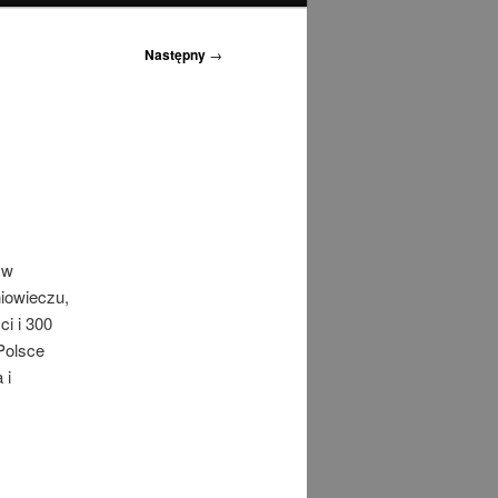
Następny
→
 w
iowieczu,
i i 300
Polsce
 i