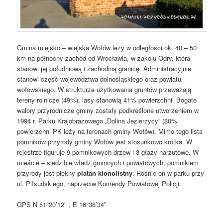
Gmina miejsko – wiejska Wołów leży w odległości ok. 40 – 50
km na północny zachód od Wrocławia, w zakolu Odry, która
stanowi jej południową i zachodnią granicę. Administracyjnie
stanowi część województwa dolnośląskiego oraz powiatu
wołowskiego. W strukturze użytkowania gruntów przeważają
tereny rolnicze (49%), lasy stanowią 41% powierzchni. Bogate
walory przyrodnicze gminy zostały podkreślone utworzeniem w
1994 r. Parku Krajobrazowego „Dolina Jezierzycy” (80%
powierzchni PK leży na terenach gminy Wołów). Mimo tego lista
pomników przyrody gminy Wołów jest stosunkowo krótka. W
rejestrze figuruje 9 pomnikowych drzew i 3 głazy narzutowe. W
mieście – siedzibie władz gminnych i powiatowych, pomnikiem
przyrody jest piękny
platan klonolistny
. Rośnie on w parku przy
ul. Piłsudskiego, naprzeciw Komendy Powiatowej Policji.
GPS N 51°20’12″ , E 16°38’34″