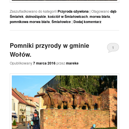
Zaszufladkowano do kategorii
Przyroda ożywiona
|
Otagowano
dąb
Śmiałek
,
dolnośląskie
,
kościół w Śmiałowicach
,
morwa biała
,
pomnikowa morwa biała
,
Śmiałowice
|
Dodaj komentarz
Pomniki przyrody w gminie
1
Wołów.
Opublikowany
7 marca 2016
przez
mareke