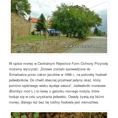
W opisie morwy w Centralnym Rejestrze Form Ochrony Przyrody
możemy wyczytać: „Drzewo zostało sprowadzone do
Śmiałowice przez zakon jezuitów w 1688 r., na potrzeby hodowli
jedwabników. Do chwili obecnej przetrwał jedyny okaz, który
pomimo sędziwego wieku wydaje owoce”. Jedwabniki morwowe
(Bombyx mori L.) to larwy z gatunku nocnego motyla, które
hoduje się w celu uzyskania jedwabiu. Owady żywią się liśćmi
morwy, dlatego też bez tej rośliny hodowla jest niemożliwa.