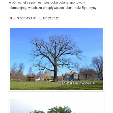
w północnej części wsi, pośrodku polany sportowo –
rekreacyjnej, w pobliżu przepływającej obok rzeki Bystrzycy.
GPS N 50°54′21.8″ , E 16°32′57.2″