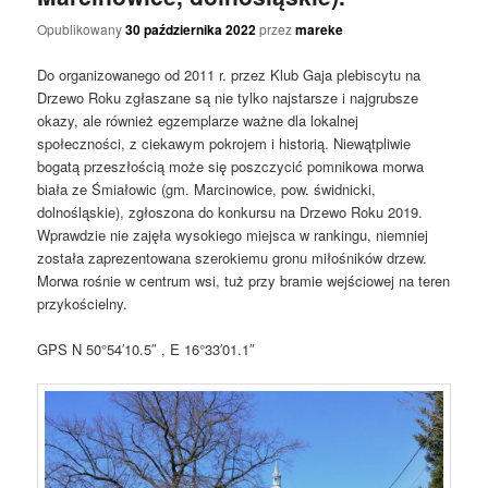
Opublikowany
30 października 2022
przez
mareke
Do organizowanego od 2011 r. przez Klub Gaja plebiscytu na
Drzewo Roku zgłaszane są nie tylko najstarsze i najgrubsze
okazy, ale również egzemplarze ważne dla lokalnej
społeczności, z ciekawym pokrojem i historią. Niewątpliwie
bogatą przeszłością może się poszczycić pomnikowa morwa
biała ze Śmiałowic (gm. Marcinowice, pow. świdnicki,
dolnośląskie), zgłoszona do konkursu na Drzewo Roku 2019.
Wprawdzie nie zajęła wysokiego miejsca w rankingu, niemniej
została zaprezentowana szerokiemu gronu miłośników drzew.
Morwa rośnie w centrum wsi, tuż przy bramie wejściowej na teren
przykościelny.
GPS N 50°54′10.5″ , E 16°33′01.1″