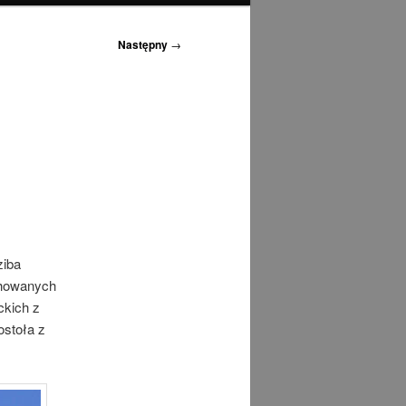
Następny
→
ziba
achowanych
ckich z
ostoła z