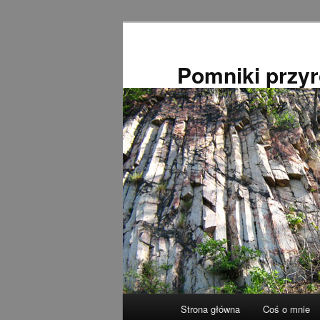
Przeskocz
do
tekstu
Pomniki przy
Główne
Strona główna
Coś o mnie
menu