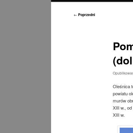
Nawigacja
←
Poprzedni
wpisu
Pom
(dol
Opublikowa
Oleśnica 
powiatu ol
murów obr
XIII w., 
XIII w.