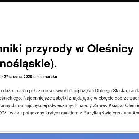
niki przyrody w Oleśnicy
nośląskie).
ny
27 grudnia 2020
przez
mareke
to duże miasto położone we wschodniej części Dolnego Śląska, sied
eśnickiego. Najcenniejsze zabytki znajdują się w obrębie dobrze z
onnych, do najczęściej odwiedzanych należy Zamek Książąt Oleśni
od XVII wieku połączony krytym gankiem z Bazyliką świętego Jana Ap