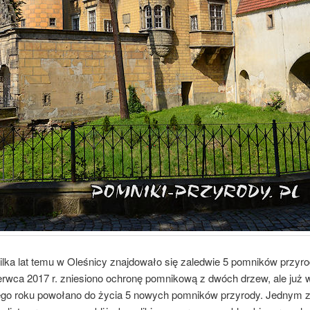
ilka lat temu w Oleśnicy znajdowało się zaledwie 5 pomników przyro
erwca 2017 r. zniesiono ochronę pomnikową z dwóch drzew, ale już w
go roku powołano do życia 5 nowych pomników przyrody. Jednym z 