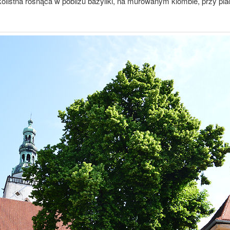
kolistna rosnąca w pobliżu bazyliki, na murowanym klombie, przy pla