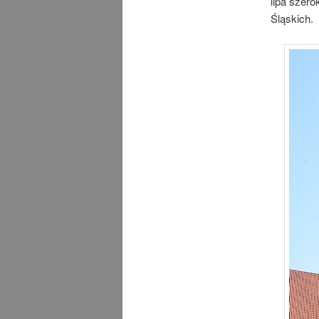
lipa szero
Śląskich.