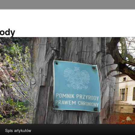
rody
Spis artykułów