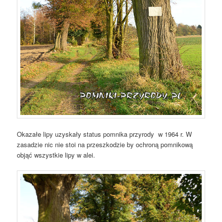
Okazałe lipy uzyskały status pomnika przyrody w 1964 r. W
zasadzie nic nie stoi na przeszkodzie by ochroną pomnikową
objąć wszystkie lipy w alei.