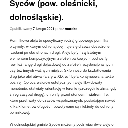
Syców (pow. oleśnicki,
dolnośląskie).
Opublikowany
7 lutego 2021
przez
mareke
Pomnikowa aleja to specyficzny rodzaj grupowego pomnika
przyrody, w którym ochroną obejmuje się drzewa obsadzone
rzędami po obu stronach drogi. Aleje były i są istotnym
elementem kompozycyjnym założeń parkowych, podnosiły
również rangę drogi dojazdowej do założeń rezydencjonalnych
czy też innych ważnych miejsc. Skłonność do kształtowania
dróg jako alei utrwaliła się w XIX w. i była kontynuowana także
później. Oprócz walorów estetycznych aleje likwidowały
monotonię, ułatwiały orientację w terenie (szczególnie zimą, gdy
śnieg zasypał drogę), chroniły przed słońcem i wiatrem. Te,
które przetrwały do czasów współczesnych, posiadające nawet
kilka kilometrów długości, powoływane są niekiedy do ochrony
pomnikowej.
W dolnośląskiej gminie Syców możemy podziwiać dwie aleje o