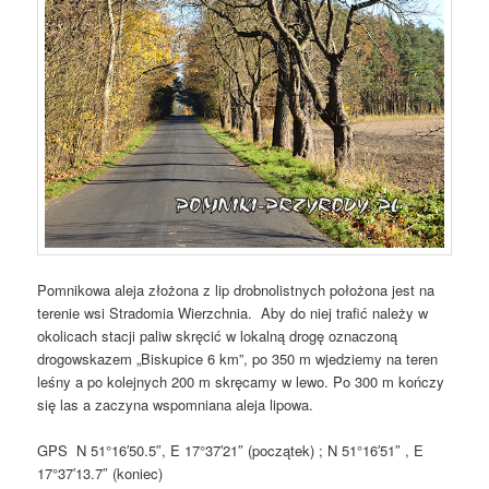
Pomnikowa aleja złożona z lip drobnolistnych położona jest na
terenie wsi Stradomia Wierzchnia. Aby do niej trafić należy w
okolicach stacji paliw skręcić w lokalną drogę oznaczoną
drogowskazem „Biskupice 6 km”, po 350 m wjedziemy na teren
leśny a po kolejnych 200 m skręcamy w lewo. Po 300 m kończy
się las a zaczyna wspomniana aleja lipowa.
GPS N 51°16′50.5″, E 17°37′21″ (początek) ; N 51°16′51″ , E
17°37′13.7″ (koniec)