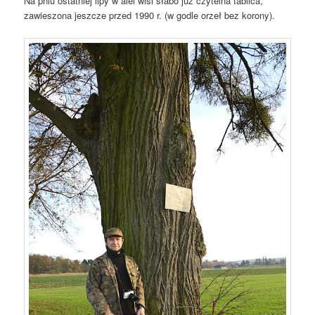
Na pniu ostatniej lipy w alei wisi słabo już czytelna tablica,
zawieszona jeszcze przed 1990 r. (w godle orzeł bez korony).