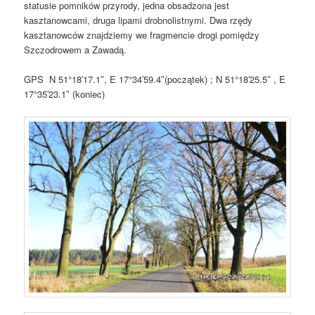
statusie pomników przyrody, jedna obsadzona jest
kasztanowcami, druga lipami drobnolistnymi. Dwa rzędy
kasztanowców znajdziemy we fragmencie drogi pomiędzy
Szczodrowem a Zawadą.
GPS N 51°18′17.1″, E 17°34′59.4″(początek) ; N 51°18′25.5″ , E
17°35′23.1″ (koniec)